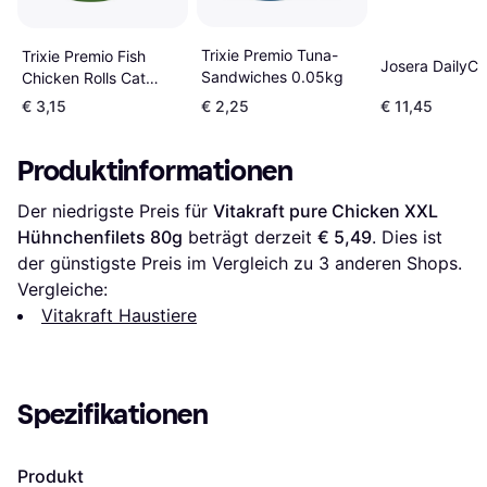
Trixie Premio Tuna-
Trixie Premio Fish
Josera DailyCa
Sandwiches 0.05kg
Chicken Rolls Cat
0.05kg
€ 3,15
€ 2,25
€ 11,45
Produktinformationen
Der niedrigste Preis für 
Vitakraft pure Chicken XXL 
Hühnchenfilets 80g
 beträgt derzeit 
€ 5,49
. Dies ist 
der günstigste Preis im Vergleich zu 
3
 anderen Shops.
Vergleiche:
Vitakraft Haustiere
Spezifikationen
Produkt