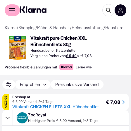
Für Shopper
Für Händler
Klarna
/
Shopping
/
Möbel & Haushalt
/
Heimausstattung
/
Haustiere
Vitakraft pure Chicken XXL 
Hühnchenfilets 80g
Hundezubehör, Katzenfutter
Vergleiche Preise von
€ 5,49
bis
€ 7,08
Probiere flexible Zahlungen mit
Lerne wie
Empfohlen
Preis inklusive Versand
Proshop.at
ANZEIGE
€ 7,08
€ 5,99 Versand
,
2–4 Tage
Vitakraft CHICKEN FILETS XXL Hühnchenfilet
ZooRoyal
·
Niedrigster Preis
€ 3,90 Versand
,
1–3 Tage