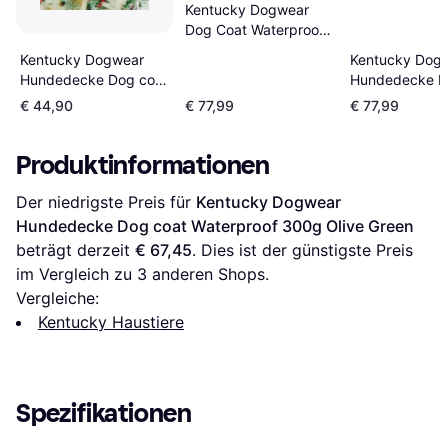
Kentucky Dogwear
Dog Coat Waterproof
Hundemantel
Kentucky Dogwear
Kentucky Dog
Hundedecke Dog coat
Hundedecke D
Waterproof 300g
Waterproof 30
€ 44,90
€ 77,99
€ 77,99
Olive Green
Olive Green
Produktinformationen
Der niedrigste Preis für 
Kentucky Dogwear 
Hundedecke Dog coat Waterproof 300g Olive Green
beträgt derzeit 
€ 67,45
. Dies ist der günstigste Preis 
im Vergleich zu 
3
 anderen Shops.
Vergleiche:
Kentucky Haustiere
Spezifikationen