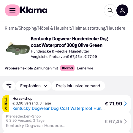
Für Shopper
Für Händler
Klarna
/
Shopping
/
Möbel & Haushalt
/
Heimausstattung
/
Haustiere
Kentucky Dogwear Hundedecke Dog 
coat Waterproof 300g Olive Green
Hundejacke & -decke, Hundefutter
Vergleiche Preise von
€ 67,45
bis
€ 77,99
Probiere flexible Zahlungen mit
Lerne wie
Empfohlen
Preis inklusive Versand
Horse-shop
ANZEIGE
€ 71,99
€ 3,90 Versand
,
3 Tage
Kentucky Dogwear Dog Coat Waterproof Hundemantel
Pferdedecken-Shop
€ 3,90 Versand
,
3 Tage
€ 67,45
Kentucky Dogwear Hundedecke Dog coat Waterproof 300g - Olive Green