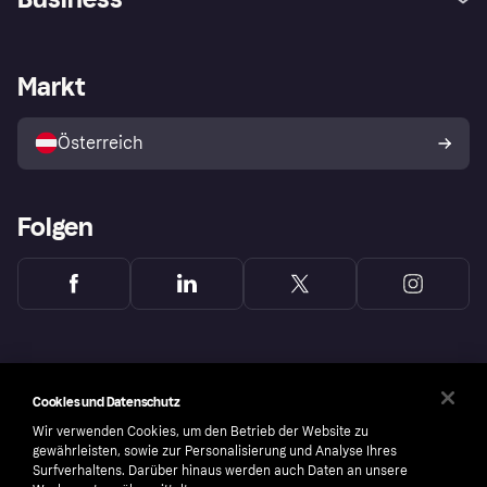
Einloggen
Beschwerden
Händlersupport
Entwicklerseite
Klarna App
Datenschutzeinstellungen
Händlerportal
Betriebsstatus
Markt
Shops entdecken
Dein Widerrufsrecht
Mit Klarna verkaufen
Plattformen und Partner
Österreich
Folgen
Cookies und Datenschutz
Wir verwenden Cookies, um den Betrieb der Website zu
gewährleisten, sowie zur Personalisierung und Analyse Ihres
Surfverhaltens. Darüber hinaus werden auch Daten an unsere