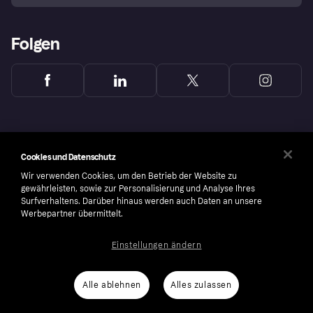
Folgen
Cookies und Datenschutz
Wir verwenden Cookies, um den Betrieb der Website zu
gewährleisten, sowie zur Personalisierung und Analyse Ihres
Surfverhaltens. Darüber hinaus werden auch Daten an unsere
Werbepartner übermittelt.
Einstellungen ändern
Copyright © 2005-2026 Klarna Bank AB (publ). Headquarters: Stockholm, Sweden. All
rights reserved. Klarna Bank AB (publ). Sveavägen 46, 111 34 Stockholm. Organization
number: 556737-0431
Alle ablehnen
Alles zulassen
Cookies
Klarna.com