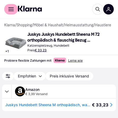
Für Shopper
Für Händler
Klarna
/
Shopping
/
Möbel & Haushalt
/
Heimausstattung
/
Haustiere
Juskys Juskys Hundebett Sheena M 72 
orthopädisch & flauschig Bezug 
abnehmbar
Katzenspielzeug, Hundebett
Preis
€ 33,23
+
1
Probiere flexible Zahlungen mit
Lerne wie
Empfohlen
Preis inklusive Versand
Amazon
€ 3,99 Versand
€ 33,23
Juskys Hundebett Sheena M orthopädisch, waschbar & rutschfest - 72 x 60 x 17 cm - Hundesofa flauschig Hunde Grau - Haustierbett Hundesofa