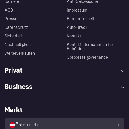
Karriere
Anti-Geldwäsche
AGB
Impressum
Presse
Barrierefreiheit
Datenschutz
Auto-Track
Sicherheit
Kontakt
Nachhaltigkeit
Kontaktinformationen für
Behörden
Weiterverkaufen
Corporate governance
Privat
Hilfe
Käuferschutzrichtlinien
Business
Einloggen
Beschwerden
Händlersupport
Entwicklerseite
Klarna App
Datenschutzeinstellungen
Händlerportal
Betriebsstatus
Markt
Shops entdecken
Dein Widerrufsrecht
Mit Klarna verkaufen
Plattformen und Partner
Österreich