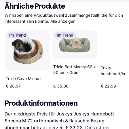
Ähnliche Produkte
Wir haben eine Produktauswahl zusammengestellt, die für dich 
interessant sein könnte.
Alle anzeigen
Im Trend
Im Trend
Trixie Bett Marley 60 x
Trixie
50 cm - Grün
hundebett/hu
Trixie Cave Minou L
katze cat alen
grau
€ 28,97
€ 35,06
€ 22,99
Produktinformationen
Der niedrigste Preis für 
Juskys Juskys Hundebett 
Sheena M 72 orthopädisch & flauschig Bezug 
abnehmbar
 beträgt derzeit 
€ 33,23
. Dies ist der 