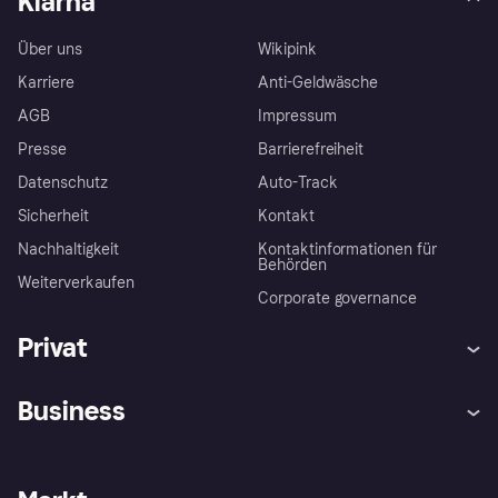
Klarna
Über uns
Wikipink
Karriere
Anti-Geldwäsche
AGB
Impressum
Presse
Barrierefreiheit
Datenschutz
Auto-Track
Sicherheit
Kontakt
Nachhaltigkeit
Kontaktinformationen für
Behörden
Weiterverkaufen
Corporate governance
Privat
Hilfe
Käuferschutzrichtlinien
Business
Einloggen
Beschwerden
Händlersupport
Entwicklerseite
Klarna App
Datenschutzeinstellungen
Händlerportal
Betriebsstatus
Shops entdecken
Dein Widerrufsrecht