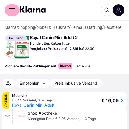
Für Shopper
Für Händler
Klarna
/
Shopping
/
Möbel & Haushalt
/
Heimausstattung
/
Haustiere
Royal Canin Mini Adult 2
Im Trend
Hundefutter, Katzenfutter
Vergleiche Preise von
€ 12,39
bis
€ 22,30
Probiere flexible Zahlungen mit
Lerne wie
Empfohlen
Preis inklusive Versand
Muunchy
ANZEIGE
€ 16,05
€ 8,95 Versand
,
3–4 Tage
Royal Canin Mini Adult
Shop Apotheke
·
Niedrigster Preis
€ 3,95 Versand
,
1–3 Tage