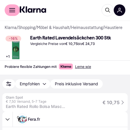
Für Shopper
Für Händler
Klarna
/
Shopping
/
Möbel & Haushalt
/
Heimausstattung
/
Haustiere
Earth Rated Lavendelsäckchen 300 Stk
-16%
Vergleiche Preise von
€ 10,75
bis
€ 24,73
+
1
Probiere flexible Zahlungen mit
Lerne wie
Empfohlen
Preis inklusive Versand
Glam Spot
€ 7,50 Versand
,
5–7 Tage
€ 10,75
Earth Rated Rollo Bolsa Mascota Dispensador Lavanda 300 Un
Fera.fr