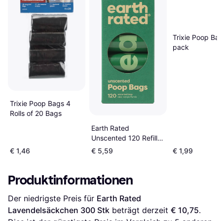
Trixie Poop Ba
pack
Trixie Poop Bags 4
Rolls of 20 Bags
Earth Rated
Unscented 120 Refill
Roll Bags 8-pack
€ 1,46
€ 5,59
€ 1,99
Produktinformationen
Der niedrigste Preis für 
Earth Rated 
Lavendelsäckchen 300 Stk
 beträgt derzeit 
€ 10,75
. 