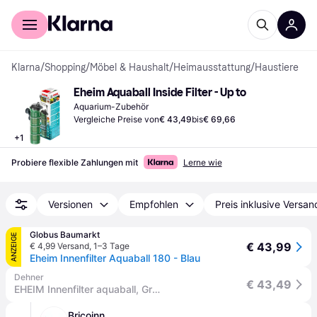
Für Shopper
Für Händler
Klarna
/
Shopping
/
Möbel & Haushalt
/
Heimausstattung
/
Haustiere
Eheim Aquaball Inside Filter - Up to
Aquarium-Zubehör
Vergleiche Preise von
€ 43,49
bis
€ 69,66
+
1
Probiere flexible Zahlungen mit
Lerne wie
Versionen
Empfohlen
Preis inklusive Versan
Globus Baumarkt
ANZEIGE
€ 43,99
€ 4,99 Versand
,
1–3 Tage
Eheim Innenfilter Aquaball 180 - Blau
Dehner
€ 43,49
EHEIM Innenfilter aquaball, Grün, Dunkelgrau - Kunststoff
Bricoinn