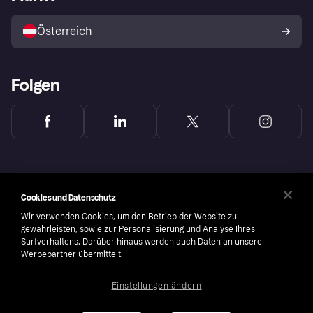
Mit Klarna verkaufen
Plattformen und Partner
Österreich
Folgen
Cookies und Datenschutz
Wir verwenden Cookies, um den Betrieb der Website zu
gewährleisten, sowie zur Personalisierung und Analyse Ihres
Surfverhaltens. Darüber hinaus werden auch Daten an unsere
Werbepartner übermittelt.
Einstellungen ändern
Copyright © 2005-2026 Klarna Bank AB (publ). Headquarters: Stockholm, Sweden. All
rights reserved. Klarna Bank AB (publ). Sveavägen 46, 111 34 Stockholm. Organization