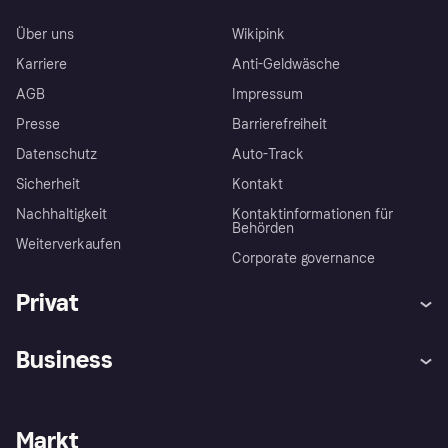
Über uns
Wikipink
Karriere
Anti-Geldwäsche
AGB
Impressum
Presse
Barrierefreiheit
Datenschutz
Auto-Track
Sicherheit
Kontakt
Nachhaltigkeit
Kontaktinformationen für
Behörden
Weiterverkaufen
Corporate governance
Privat
Hilfe
Käuferschutzrichtlinien
Business
Einloggen
Beschwerden
Händlersupport
Entwicklerseite
Klarna App
Datenschutzeinstellungen
Händlerportal
Betriebsstatus
Markt
Shops entdecken
Dein Widerrufsrecht