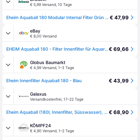
€ 5,99 Versand
,
10 Tage
€ 47,99
Eheim Aquaball 180 Modular Internal Filter Grün One Size / EU Plug 220V
eBay
€ 8,00 Versand
€ 69,66
EHEIM Aquaball 180 - Filter Innenfilter für Aquarium Bis 180 Liter/220volts
Globus Baumarkt
€ 4,99 Versand
,
1–3 Tage
€ 43,99
Eheim Innenfilter Aquaball 180 - Blau
Galaxus
Versandkostenfrei
,
17–22 Tage
€ 68,90
Eheim Aquaball (180l, Innenfilter, Süsswasser), Aquarium Filter
KÖMPF24
€ 4,90 Versand
,
1–2 Tage