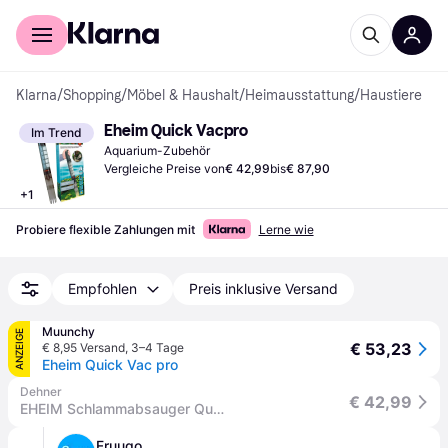
Für Shopper
Für Händler
Klarna
/
Shopping
/
Möbel & Haushalt
/
Heimausstattung
/
Haustiere
Eheim Quick Vacpro
Im Trend
Aquarium-Zubehör
Vergleiche Preise von
€ 42,99
bis
€ 87,90
+
1
Probiere flexible Zahlungen mit
Lerne wie
Empfohlen
Preis inklusive Versand
Muunchy
ANZEIGE
€ 53,23
€ 8,95 Versand
,
3–4 Tage
Eheim Quick Vac pro
Dehner
€ 42,99
EHEIM Schlammabsauger Quick Vacpro
Fruugo