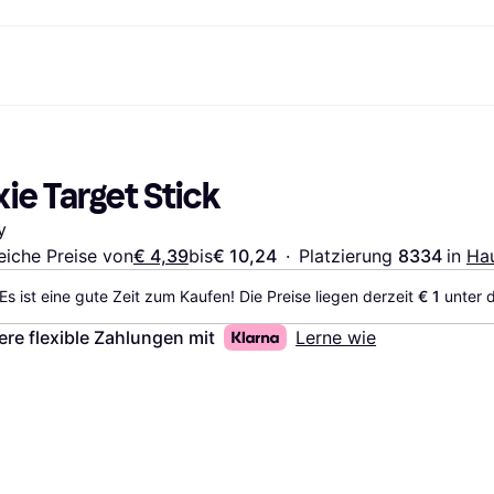
Shopping und Cashback
Shoppe und vergleiche Preise
Banking
Sparprodukte
Mobil
Foto & Video
Büroau
arkt
Cashback
Sale
Klarna Card
Gaming & Unterhaltung
Sparkonto
Reise-eSI
xie Target Stick
Shops entdecken
Schönheit & Gesundheit
Klarna Guthaben
Mobilgeräte & Wearables
Flexkonto
Mitgliedschaft
Bekleidung & Accessoires
Kinder & Familie
Festgeldkonto
y
d.at
Spielzeug & Hobbys
Fahrzeuge & Zubehör
ng
Möbel & Haushalt
Garten & Außenbereich
eiche Preise von
€ 4,39
bis
€ 10,24
·
Platzierung 
8334 
in 
Hau
TV & Audio
Küchengeräte
Es ist eine gute Zeit zum Kaufen! Die Preise liegen derzeit 
€ 1
 unter 
Sport & Freizeit
Haushaltsgeräte
Computer
Bücher, Filme & Musik
ere flexible Zahlungen mit
Lerne wie
Renovierung & Bau
Alle Ka