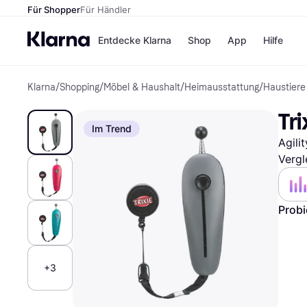
Für Shopper
Für Händler
Entdecke Klarna
Shop
App
Hilfe
Klarna
/
Shopping
/
Möbel & Haushalt
/
Heimausstattung
/
Haustiere
Zahlungsmethoden
Shops
Zahlungsmethoden
MediaM
Tri
Sofort bezahlen
H&M
Im Trend
Bezahle in 3
Temu
Agilit
Teilzahlungen
Kauflan
Bezahle in bis zu 30
Samsu
Vergl
Tagen
Ratenzahlung
Probi
Alle Shops
+3