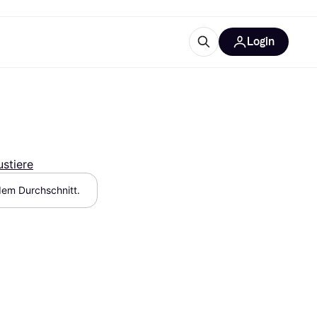
Login
Weitere Informationen
sstattung
M
Was ist Klarna?
stiere
dem Durchschnitt.
tegorien