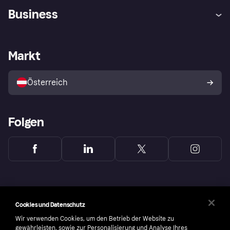
Hilfe
Käuferschutzrichtlinien
Business
Einloggen
Beschwerden
Händlersupport
Entwicklerseite
Klarna App
Datenschutzeinstellungen
Händlerportal
Betriebsstatus
Markt
Shops entdecken
Dein Widerrufsrecht
Mit Klarna verkaufen
Plattformen und Partner
Österreich
Folgen
Cookies und Datenschutz
Wir verwenden Cookies, um den Betrieb der Website zu
gewährleisten, sowie zur Personalisierung und Analyse Ihres