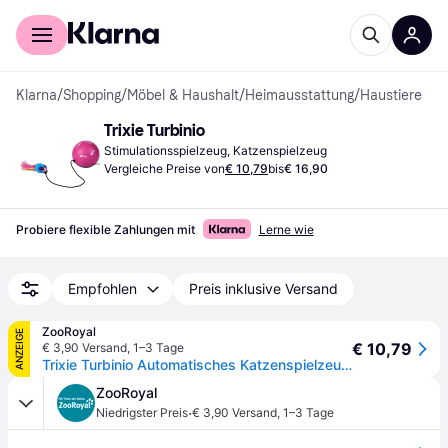
Für Shopper
Für Händler
Klarna
/
Shopping
/
Möbel & Haushalt
/
Heimausstattung
/
Haustiere
Trixie Turbinio
Stimulationsspielzeug, Katzenspielzeug
Vergleiche Preise von
€ 10,79
bis
€ 16,90
Probiere flexible Zahlungen mit
Lerne wie
Empfohlen
Preis inklusive Versand
ZooRoyal
ANZEIGE
€ 10,79
€ 3,90 Versand
,
1–3 Tage
Trixie Turbinio Automatisches Katzenspielzeug, ca. 9cm
ZooRoyal
·
Niedrigster Preis
€ 3,90 Versand
,
1–3 Tage