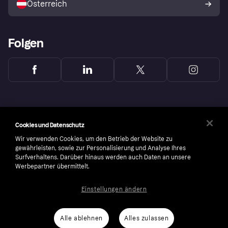
Österreich
Folgen
Cookies und Datenschutz
Wir verwenden Cookies, um den Betrieb der Website zu
gewährleisten, sowie zur Personalisierung und Analyse Ihres
Surfverhaltens. Darüber hinaus werden auch Daten an unsere
Werbepartner übermittelt.
Einstellungen ändern
Copyright © 2005-2026 Klarna Bank AB (publ). Headquarters: Stockholm, Sweden. All
rights reserved. Klarna Bank AB (publ). Sveavägen 46, 111 34 Stockholm. Organization
number: 556737-0431
Alle ablehnen
Alles zulassen
Cookies
Klarna.com