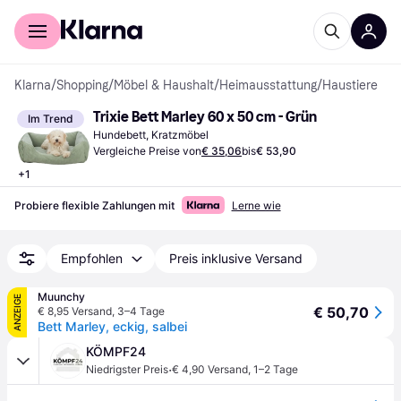
Für Shopper
Für Händler
Klarna
/
Shopping
/
Möbel & Haushalt
/
Heimausstattung
/
Haustiere
Trixie Bett Marley 60 x 50 cm - Grün
Im Trend
Hundebett, Kratzmöbel
Vergleiche Preise von
€ 35,06
bis
€ 53,90
+
1
Probiere flexible Zahlungen mit
Lerne wie
Empfohlen
Preis inklusive Versand
Muunchy
ANZEIGE
€ 50,70
€ 8,95 Versand
,
3–4 Tage
Bett Marley, eckig, salbei
KÖMPF24
·
Niedrigster Preis
€ 4,90 Versand
,
1–2 Tage