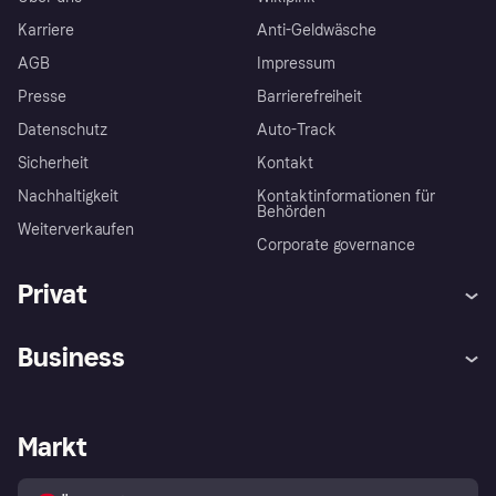
Karriere
Anti-Geldwäsche
AGB
Impressum
Presse
Barrierefreiheit
Datenschutz
Auto-Track
Sicherheit
Kontakt
Nachhaltigkeit
Kontaktinformationen für
Behörden
Weiterverkaufen
Corporate governance
Privat
Hilfe
Käuferschutzrichtlinien
Business
Einloggen
Beschwerden
Händlersupport
Entwicklerseite
Klarna App
Datenschutzeinstellungen
Händlerportal
Betriebsstatus
Markt
Shops entdecken
Dein Widerrufsrecht
Mit Klarna verkaufen
Plattformen und Partner