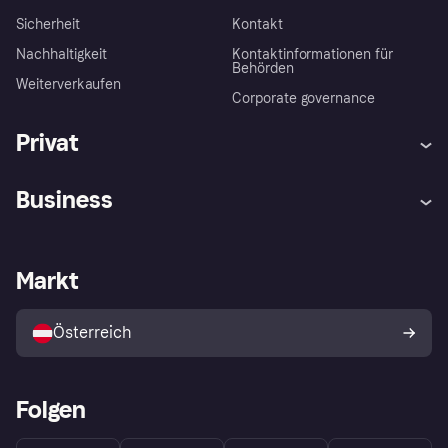
Sicherheit
Kontakt
Nachhaltigkeit
Kontaktinformationen für
Behörden
Weiterverkaufen
Corporate governance
Privat
Hilfe
Käuferschutzrichtlinien
Business
Einloggen
Beschwerden
Händlersupport
Entwicklerseite
Klarna App
Datenschutzeinstellungen
Händlerportal
Betriebsstatus
Markt
Shops entdecken
Dein Widerrufsrecht
Mit Klarna verkaufen
Plattformen und Partner
Österreich
Folgen