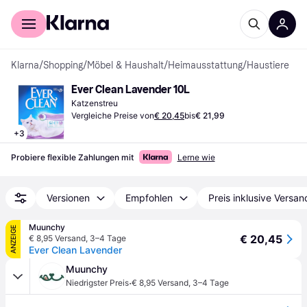
Für Shopper
Für Händler
Klarna
/
Shopping
/
Möbel & Haushalt
/
Heimausstattung
/
Haustiere
Ever Clean Lavender 10L
Katzenstreu
Vergleiche Preise von
€ 20,45
bis
€ 21,99
+
3
Probiere flexible Zahlungen mit
Lerne wie
Versionen
Empfohlen
Preis inklusive Versan
Muunchy
ANZEIGE
€ 20,45
€ 8,95 Versand
,
3–4 Tage
Ever Clean Lavender
Muunchy
·
Niedrigster Preis
€ 8,95 Versand
,
3–4 Tage