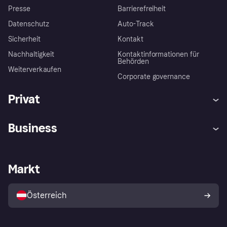
Presse
Barrierefreiheit
Datenschutz
Auto-Track
Sicherheit
Kontakt
Nachhaltigkeit
Kontaktinformationen für
Behörden
Weiterverkaufen
Corporate governance
Privat
Hilfe
Käuferschutzrichtlinien
Business
Einloggen
Beschwerden
Händlersupport
Entwicklerseite
Klarna App
Datenschutzeinstellungen
Händlerportal
Betriebsstatus
Markt
Shops entdecken
Dein Widerrufsrecht
Mit Klarna verkaufen
Plattformen und Partner
Österreich