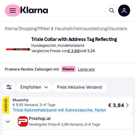
Für Shopper
Für Händler
Klarna
/
Shopping
/
Möbel & Haushalt
/
Heimausstattung
/
Haustiere
Trixie Collar with Address Tag Reflecting
Hundegeschirr, Hundehalsband
Vergleiche Preise von
€ 3,66
bis
€ 5,24
Probiere flexible Zahlungen mit
Lerne wie
Empfohlen
Preis inklusive Versand
Muunchy
ANZEIGE
€ 3,84
€ 8,95 Versand
,
3–4 Tage
Trixie Katzenhalsband mit Adresslasche, Nylon
Proshop.at
·
Niedrigster Preis
€ 5,99 Versand
,
6–8 Tage