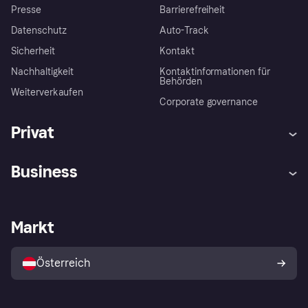
Presse
Barrierefreiheit
Datenschutz
Auto-Track
Sicherheit
Kontakt
Nachhaltigkeit
Kontaktinformationen für
Behörden
Weiterverkaufen
Corporate governance
Privat
Hilfe
Käuferschutzrichtlinien
Business
Einloggen
Beschwerden
Händlersupport
Entwicklerseite
Klarna App
Datenschutzeinstellungen
Händlerportal
Betriebsstatus
Markt
Shops entdecken
Dein Widerrufsrecht
Mit Klarna verkaufen
Plattformen und Partner
Österreich