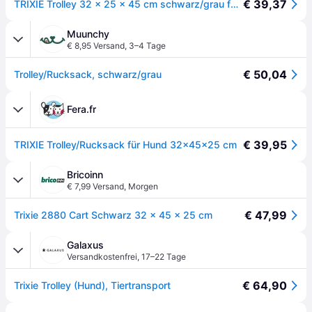
€ 39,37
TRIXIE Trolley 32 x 25 x 45 cm schwarz/grau für Hunde und Katzen
Muunchy
€ 8,95 Versand
,
3–4 Tage
€ 50,04
Trolley/Rucksack, schwarz/grau
Fera.fr
€ 39,95
TRIXIE Trolley/Rucksack für Hund 32×45×25 cm
Bricoinn
€ 7,99 Versand
,
Morgen
€ 47,99
Trixie 2880 Cart Schwarz 32 × 45 × 25 cm
Galaxus
Versandkostenfrei
,
17–22 Tage
€ 64,90
Trixie Trolley (Hund), Tiertransport