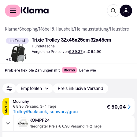
Für Shopper
Für Händler
Klarna
/
Shopping
/
Möbel & Haushalt
/
Heimausstattung
/
Haustiere
Trixie Trolley 32x45x25cm 32x45cm
Im Trend
Hundetasche
Vergleiche Preise von
€ 39,37
bis
€ 64,90
+
3
Probiere flexible Zahlungen mit
Lerne wie
Empfohlen
Preis inklusive Versand
Muunchy
ANZEIGE
€ 50,04
€ 8,95 Versand
,
3–4 Tage
Trolley/Rucksack, schwarz/grau
KÖMPF24
·
Niedrigster Preis
€ 6,90 Versand
,
1–2 Tage