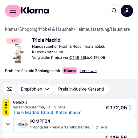
Für Shopper
Für Händler
Klarna
/
Shopping
/
Möbel & Haushalt
/
Heimausstattung
/
Haustiere
Trixie Madrid
-11%
Hundezubehör, Fisch & Reptil, Kratzmöbel, 
Katzenkratzbaum
Vergleiche Preise von
€ 149,56
bis
€ 172,05
Probiere flexible Zahlungen mit
Lerne wie
Empfohlen
Preis inklusive Versand
Galaxus
ANZEIGE
€ 172,05
Versandkostenfrei
,
10–15 Tage
Trixie Madrid (Grau), Katzenbaum
KÖMPF24
·
Niedrigster Preis
Versandkostenfrei
,
1–2 Tage
€ 149,56