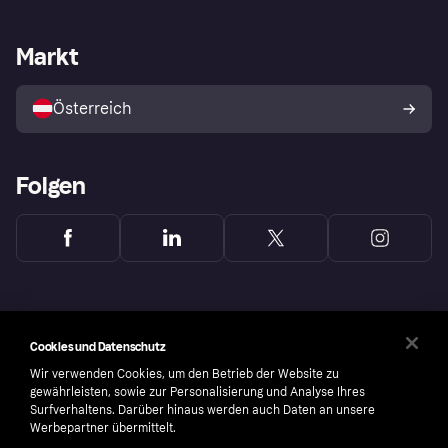
Händlersupport
Entwicklerseite
Klarna App
Datenschutzeinstellungen
Händlerportal
Betriebsstatus
Markt
Shops entdecken
Dein Widerrufsrecht
Mit Klarna verkaufen
Plattformen und Partner
Österreich
Folgen
Cookies und Datenschutz
Wir verwenden Cookies, um den Betrieb der Website zu
gewährleisten, sowie zur Personalisierung und Analyse Ihres
Surfverhaltens. Darüber hinaus werden auch Daten an unsere
Werbepartner übermittelt.