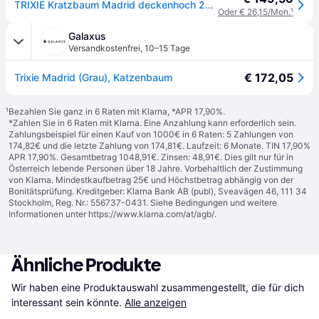
TRIXIE Kratzbaum Madrid deckenhoch 245-270cm platingrau
Oder € 26,15/Mon.
¹
Galaxus
Versandkostenfrei
,
10–15 Tage
€ 172,05
Trixie Madrid (Grau), Katzenbaum
¹
Bezahlen Sie ganz in 6 Raten mit Klarna, *APR 17,90%.
*Zahlen Sie in 6 Raten mit Klarna. Eine Anzahlung kann erforderlich sein.
Zahlungsbeispiel für einen Kauf von 1000€ in 6 Raten: 5 Zahlungen von
174,82€ und die letzte Zahlung von 174,81€. Laufzeit: 6 Monate. TIN 17,90%
APR 17,90%. Gesamtbetrag 1048,91€. Zinsen: 48,91€. Dies gilt nur für in
Österreich lebende Personen über 18 Jahre. Vorbehaltlich der Zustimmung
von Klarna. Mindestkaufbetrag 25€ und Höchstbetrag abhängig von der
Bonitätsprüfung. Kreditgeber: Klarna Bank AB (publ), Sveavägen 46, 111 34
Stockholm, Reg. Nr.: 556737-0431. Siehe Bedingungen und weitere
Informationen unter
https://www.klarna.com/at/agb/
.
Ähnliche Produkte
Wir haben eine Produktauswahl zusammengestellt, die für dich 
interessant sein könnte.
Alle anzeigen