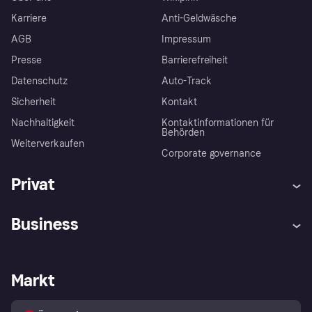
Karriere
Anti-Geldwäsche
AGB
Impressum
Presse
Barrierefreiheit
Datenschutz
Auto-Track
Sicherheit
Kontakt
Nachhaltigkeit
Kontaktinformationen für
Behörden
Weiterverkaufen
Corporate governance
Privat
Hilfe
Käuferschutzrichtlinien
Business
Einloggen
Beschwerden
Händlersupport
Entwicklerseite
Klarna App
Datenschutzeinstellungen
Händlerportal
Betriebsstatus
Markt
Shops entdecken
Dein Widerrufsrecht
Mit Klarna verkaufen
Plattformen und Partner