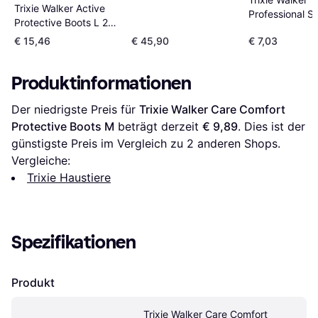
Trixie Walker Active
Professional S
Protective Boots L 2-
2-pack
pack
€ 15,46
€ 45,90
€ 7,03
Produktinformationen
Der niedrigste Preis für 
Trixie Walker Care Comfort 
Protective Boots M
 beträgt derzeit 
€ 9,89
. Dies ist der 
günstigste Preis im Vergleich zu 
2
 anderen Shops.
Vergleiche:
Trixie Haustiere
Spezifikationen
Produkt
Trixie Walker Care Comfort 