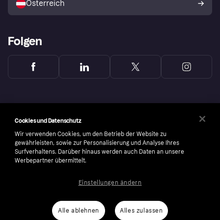
Österreich
Folgen
Cookies und Datenschutz
Wir verwenden Cookies, um den Betrieb der Website zu
gewährleisten, sowie zur Personalisierung und Analyse Ihres
Surfverhaltens. Darüber hinaus werden auch Daten an unsere
Werbepartner übermittelt.
Einstellungen ändern
Copyright © 2005-2026 Klarna Bank AB (publ). Headquarters: Stockholm, Sweden. All
rights reserved. Klarna Bank AB (publ). Sveavägen 46, 111 34 Stockholm. Organization
number: 556737-0431
Alle ablehnen
Alles zulassen
Cookies
Klarna.com