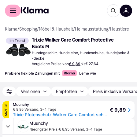
Für Shopper
Für Händler
Klarna
/
Shopping
/
Möbel & Haushalt
/
Heimausstattung
/
Haustiere
Trixie Walker Care Comfort Protective 
Im Trend
Boots M
Hundegeschirr, Hundeleine, Hundeschuhe, Hundejacke & 
-decke
Vergleiche Preise von
€ 9,89
bis
€ 27,64
Probiere flexible Zahlungen mit
Lerne wie
Versionen
Empfohlen
Preis inklusive Versan
Muunchy
ANZEIGE
€ 9,89
€ 8,95 Versand
,
3–4 Tage
Trixie Pfotenschutz Walker Care Comfort schwarz 2 Stück
Muunchy
·
Niedrigster Preis
€ 8,95 Versand
,
3–4 Tage