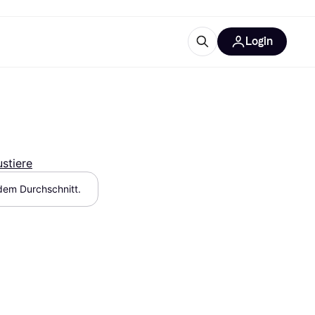
Login
Weitere Informationen
sstattung
M
Was ist Klarna?
stiere
 dem Durchschnitt.
tegorien