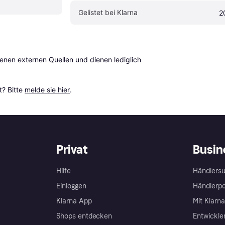
Gelistet bei Klarna
2
en externen Quellen und dienen lediglich 
? Bitte 
melde sie hier
.
Privat
Busin
Hilfe
Händlersu
Einloggen
Händlerpo
Klarna App
Mit Klarn
Shops entdecken
Entwickle