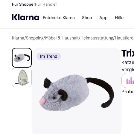
Für Shopper
Für Händler
Entdecke Klarna
Shop
App
Hilfe
Klarna
/
Shopping
/
Möbel & Haushalt
/
Heimausstattung
/
Haustiere
Zahlungsmethoden
Shops
Zahlungsmethoden
MediaM
Tr
Sofort bezahlen
H&M
Im Trend
Bezahle in 3 Teilzahlunge
Temu
Katze
Bezahle in bis zu 30 Tage
Kauflan
Ratenzahlung
Samsu
Vergl
Probi
Alle Shops