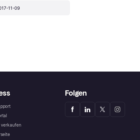
017-11-09
ess
Folgen
pport
rtal
a verkaufen
rseite