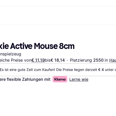
Shopping und Cashback
Shoppe und vergleiche Preise
Banking
Sparprodukte
Mobil
Foto & Video
Büroau
arkt
Cashback
Sale
Klarna Card
Gaming & Unterhaltung
Sparkonto
Reise-eSI
ixie Active Mouse 8cm
Shops entdecken
Schönheit & Gesundheit
Klarna Guthaben
Mobilgeräte & Wearables
Flexkonto
n
Mitgliedschaft
Bekleidung & Accessoires
Kinder & Familie
Festgeldkonto
nspielzeug
n
d.at
Spielzeug & Hobbys
Fahrzeuge & Zubehör
ng
Möbel & Haushalt
Garten & Außenbereich
eiche Preise von
€ 11,19
bis
€ 18,14
·
Platzierung 
2550 
in 
Hau
TV & Audio
Küchengeräte
Es ist eine gute Zeit zum Kaufen! Die Preise liegen derzeit 
€ 4
 unter
Sport & Freizeit
Haushaltsgeräte
Computer
Bücher, Filme & Musik
ere flexible Zahlungen mit
Lerne wie
Renovierung & Bau
Alle Ka