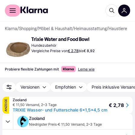
Für Shopper
Für Händler
Klarna
/
Shopping
/
Möbel & Haushalt
/
Heimausstattung
/
Haustiere
Trixie Water and Food Bowl
Hundezubehör
Vergleiche Preise von
€ 2,78
bis
€ 8,92
Probiere flexible Zahlungen mit
Lerne wie
Versionen
Empfohlen
Preis inklusive Versan
Zooland
ANZEIGE
€ 2,78
€ 11,50 Versand
,
2–3 Tage
TRIXIE Wasser- und Futterschale 6×1,5×4,5 cm
Zooland
·
Niedrigster Preis
€ 11,50 Versand
,
2–3 Tage