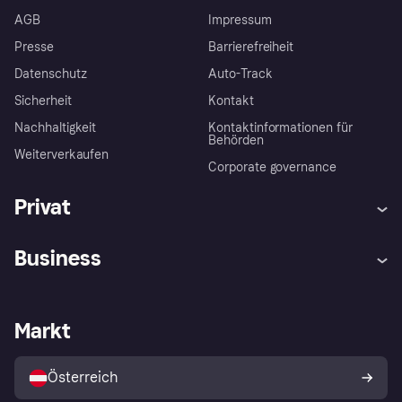
AGB
Impressum
Presse
Barrierefreiheit
Datenschutz
Auto-Track
Sicherheit
Kontakt
Nachhaltigkeit
Kontaktinformationen für
Behörden
Weiterverkaufen
Corporate governance
Privat
Hilfe
Käuferschutzrichtlinien
Business
Einloggen
Beschwerden
Händlersupport
Entwicklerseite
Klarna App
Datenschutzeinstellungen
Händlerportal
Betriebsstatus
Markt
Shops entdecken
Dein Widerrufsrecht
Mit Klarna verkaufen
Plattformen und Partner
Österreich