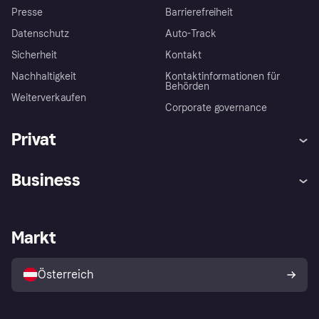
Presse
Barrierefreiheit
Datenschutz
Auto-Track
Sicherheit
Kontakt
Nachhaltigkeit
Kontaktinformationen für
Behörden
Weiterverkaufen
Corporate governance
Privat
Hilfe
Käuferschutzrichtlinien
Business
Einloggen
Beschwerden
Händlersupport
Entwicklerseite
Klarna App
Datenschutzeinstellungen
Händlerportal
Betriebsstatus
Markt
Shops entdecken
Dein Widerrufsrecht
Mit Klarna verkaufen
Plattformen und Partner
Österreich