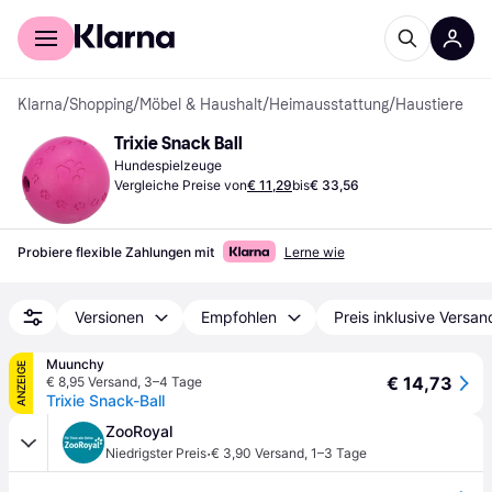
Für Shopper
Für Händler
Klarna
/
Shopping
/
Möbel & Haushalt
/
Heimausstattung
/
Haustiere
Trixie Snack Ball
Hundespielzeuge
Vergleiche Preise von
€ 11,29
bis
€ 33,56
Probiere flexible Zahlungen mit
Lerne wie
Versionen
Empfohlen
Preis inklusive Versan
Muunchy
ANZEIGE
€ 14,73
€ 8,95 Versand
,
3–4 Tage
Trixie Snack-Ball
ZooRoyal
·
Niedrigster Preis
€ 3,90 Versand
,
1–3 Tage