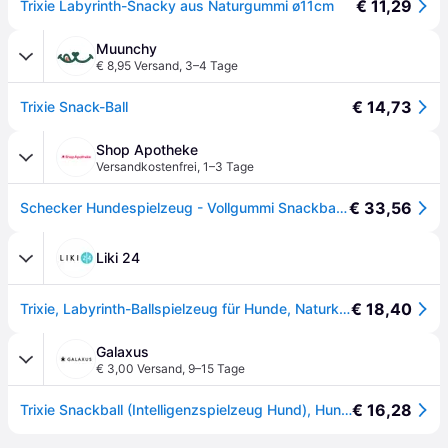
€ 11,29
Trixie Labyrinth-Snacky aus Naturgummi ø11cm
Muunchy
€ 8,95 Versand
,
3–4 Tage
€ 14,73
Trixie Snack-Ball
Shop Apotheke
Versandkostenfrei
,
1–3 Tage
€ 33,56
Schecker Hundespielzeug - Vollgummi Snackball Ball 1 St
Liki 24
€ 18,40
Trixie, Labyrinth-Ballspielzeug für Hunde, Naturkautschuk, 11cm, multicolor
Galaxus
€ 3,00 Versand
,
9–15 Tage
€ 16,28
Trixie Snackball (Intelligenzspielzeug Hund), Hundespielzeug