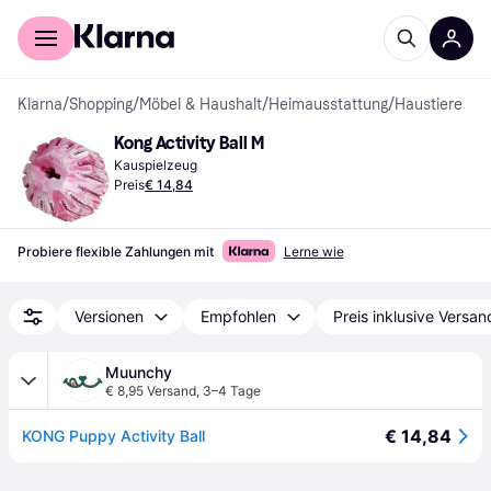
Für Shopper
Für Händler
Klarna
/
Shopping
/
Möbel & Haushalt
/
Heimausstattung
/
Haustiere
Kong Activity Ball M
Kauspielzeug
Preis
€ 14,84
Probiere flexible Zahlungen mit
Lerne wie
Versionen
Empfohlen
Preis inklusive Versan
Muunchy
€ 8,95 Versand
,
3–4 Tage
€ 14,84
KONG Puppy Activity Ball