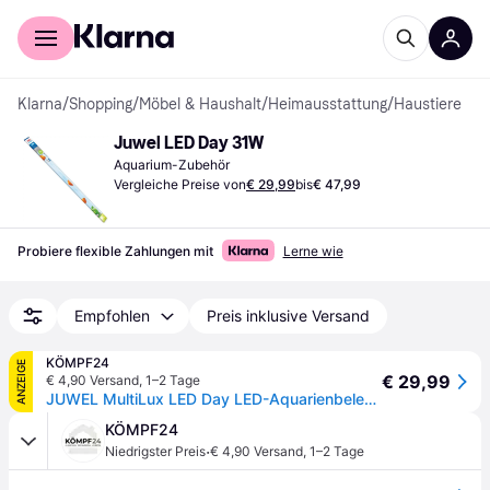
Für Shopper
Für Händler
Klarna
/
Shopping
/
Möbel & Haushalt
/
Heimausstattung
/
Haustiere
Juwel LED Day 31W
Aquarium-Zubehör
Vergleiche Preise von
€ 29,99
bis
€ 47,99
Probiere flexible Zahlungen mit
Lerne wie
Empfohlen
Preis inklusive Versand
KÖMPF24
ANZEIGE
€ 29,99
€ 4,90 Versand
,
1–2 Tage
JUWEL MultiLux LED Day LED-Aquarienbeleuchtung 1200 mm (31 Watt)
KÖMPF24
·
Niedrigster Preis
€ 4,90 Versand
,
1–2 Tage