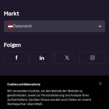
Händlersupport
Entwicklerseite
Klarna App
Datenschutzeinstellungen
Händlerportal
Betriebsstatus
Markt
Shops entdecken
Dein Widerrufsrecht
Mit Klarna verkaufen
Plattformen und Partner
Österreich
Folgen
Cookies und Datenschutz
Wir verwenden Cookies, um den Betrieb der Website zu
gewährleisten, sowie zur Personalisierung und Analyse Ihres
Surfverhaltens. Darüber hinaus werden auch Daten an unsere
Werbepartner übermittelt.