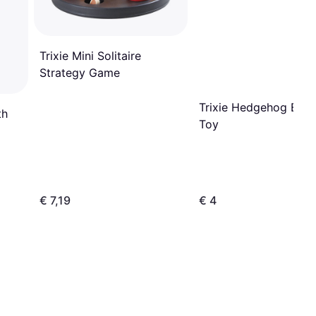
Trixie Mini Solitaire
Strategy Game
Trixie Hedgehog Ball
th
Toy
€ 7,19
€ 4