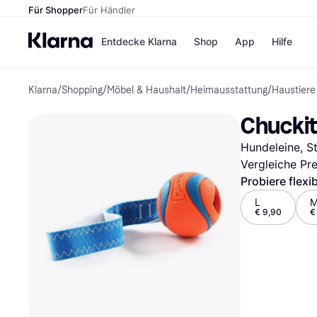
Für Shopper
Für Händler
Entdecke Klarna
Shop
App
Hilfe
Klarna
/
Shopping
/
Möbel & Haushalt
/
Heimausstattung
/
Haustiere
Zahlungsmethoden
Shops
Zahlungsmethoden
MediaM
Chuckit!
Sofort bezahlen
H&M
Bezahle in 3
Temu
Hundeleine, S
Teilzahlungen
Kauflan
Bezahle in bis zu 30
Samsu
Vergleiche Pr
Tagen
Probiere flexi
Ratenzahlung
L
€ 9,90
€
Alle Shops