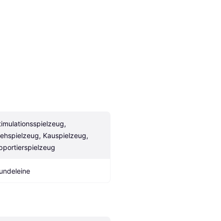
timulationsspielzeug, 
iehspielzeug, Kauspielzeug, 
pportierspielzeug
undeleine