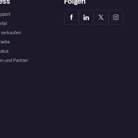
ess
Folgen
pport
rtal
a verkaufen
rseite
tatus
en und Partner