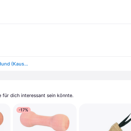
Chuckit! Ball auf einem Seil szarpak 5 cm für einen Hund (Kauspielzeug Hund), Hundespielzeug
für dich interessant sein könnte.
-17%