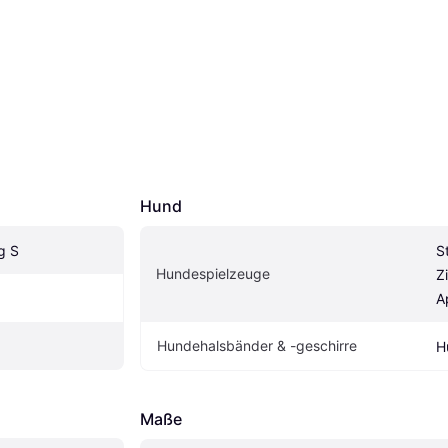
Hund
g S
S
Hundespielzeuge
Z
A
Hundehalsbänder & -geschirre
H
Maße