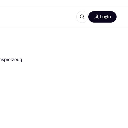
Login
Weitere Informationen
sstattung
M
Was ist Klarna?
ehspielzeug
tegorien