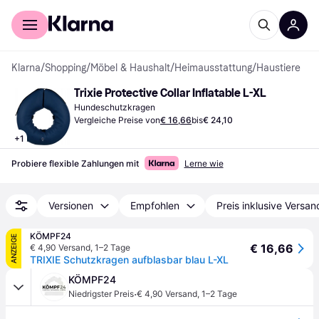
Für Shopper
Für Händler
Klarna
/
Shopping
/
Möbel & Haushalt
/
Heimausstattung
/
Haustiere
Trixie Protective Collar Inflatable L-XL
Hundeschutzkragen
Vergleiche Preise von
€ 16,66
bis
€ 24,10
+
1
Probiere flexible Zahlungen mit
Lerne wie
Versionen
Empfohlen
Preis inklusive Versan
KÖMPF24
ANZEIGE
€ 16,66
€ 4,90 Versand
,
1–2 Tage
TRIXIE Schutzkragen aufblasbar blau L-XL
KÖMPF24
·
Niedrigster Preis
€ 4,90 Versand
,
1–2 Tage