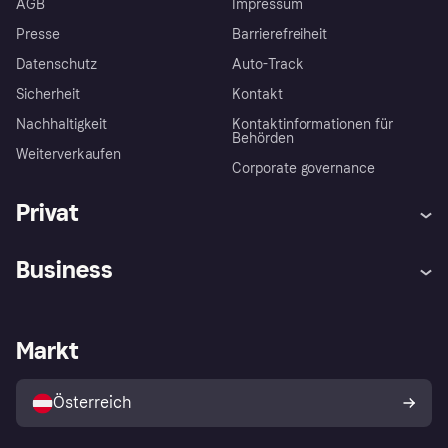
AGB
Impressum
Presse
Barrierefreiheit
Datenschutz
Auto-Track
Sicherheit
Kontakt
Nachhaltigkeit
Kontaktinformationen für
Behörden
Weiterverkaufen
Corporate governance
Privat
Hilfe
Käuferschutzrichtlinien
Business
Einloggen
Beschwerden
Händlersupport
Entwicklerseite
Klarna App
Datenschutzeinstellungen
Händlerportal
Betriebsstatus
Markt
Shops entdecken
Dein Widerrufsrecht
Mit Klarna verkaufen
Plattformen und Partner
Österreich