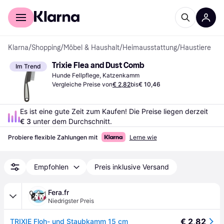
Für Shopper
Für Händler
Klarna
/
Shopping
/
Möbel & Haushalt
/
Heimausstattung
/
Haustiere
Trixie Flea and Dust Comb
Im Trend
Hunde Fellpflege, Katzenkamm
Vergleiche Preise von
€ 2,82
bis
€ 10,46
Es ist eine gute Zeit zum Kaufen! Die Preise liegen derzeit 
€ 3
 unter dem Durchschnitt.
Probiere flexible Zahlungen mit
Lerne wie
Empfohlen
Preis inklusive Versand
Fera.fr
Niedrigster Preis
€ 2,82
TRIXIE Floh- und Staubkamm 15 cm