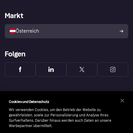
Händlersupport
Entwicklerseite
Klarna App
Datenschutzeinstellungen
Händlerportal
Betriebsstatus
Markt
Shops entdecken
Dein Widerrufsrecht
Mit Klarna verkaufen
Plattformen und Partner
Österreich
Folgen
Cookies und Datenschutz
Wir verwenden Cookies, um den Betrieb der Website zu
gewährleisten, sowie zur Personalisierung und Analyse Ihres
Surfverhaltens. Darüber hinaus werden auch Daten an unsere
Werbepartner übermittelt.