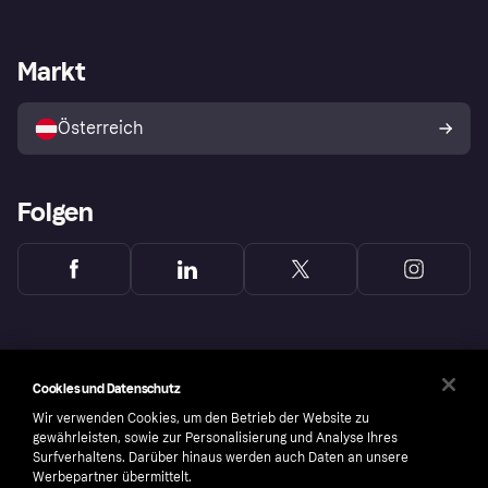
Einloggen
Beschwerden
Händlersupport
Entwicklerseite
Klarna App
Datenschutzeinstellungen
Händlerportal
Betriebsstatus
Markt
Shops entdecken
Dein Widerrufsrecht
Mit Klarna verkaufen
Plattformen und Partner
Österreich
Folgen
Cookies und Datenschutz
Wir verwenden Cookies, um den Betrieb der Website zu
gewährleisten, sowie zur Personalisierung und Analyse Ihres
Surfverhaltens. Darüber hinaus werden auch Daten an unsere
Werbepartner übermittelt.