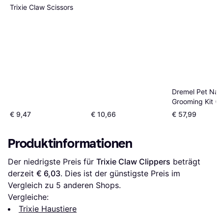
Trixie Claw Scissors
Dremel Pet Nai
Grooming Kit (
PGK)
€ 9,47
€ 10,66
€ 57,99
Produktinformationen
Der niedrigste Preis für 
Trixie Claw Clippers
 beträgt 
derzeit 
€ 6,03
. Dies ist der günstigste Preis im 
Vergleich zu 
5
 anderen Shops.
Vergleiche:
Trixie Haustiere