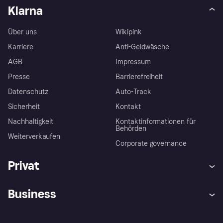
Klarna
Über uns
Wikipink
Karriere
Anti-Geldwäsche
AGB
Impressum
Presse
Barrierefreiheit
Datenschutz
Auto-Track
Sicherheit
Kontakt
Nachhaltigkeit
Kontaktinformationen für
Behörden
Weiterverkaufen
Corporate governance
Privat
Hilfe
Käuferschutzrichtlinien
Business
Einloggen
Beschwerden
Händlersupport
Entwicklerseite
Klarna App
Datenschutzeinstellungen