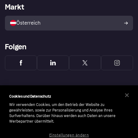
Händlerportal
Betriebsstatus
Markt
Shops entdecken
Dein Widerrufsrecht
Mit Klarna verkaufen
Plattformen und Partner
Österreich
Folgen
Cookies und Datenschutz
Wir verwenden Cookies, um den Betrieb der Website zu
gewährleisten, sowie zur Personalisierung und Analyse Ihres
Surfverhaltens. Darüber hinaus werden auch Daten an unsere
Werbepartner übermittelt.
Einstellungen ändern