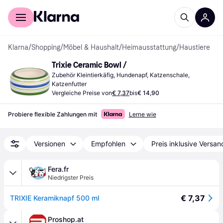
Für Shopper
Für Händler
Klarna
/
Shopping
/
Möbel & Haushalt
/
Heimausstattung
/
Haustiere
Trixie Ceramic Bowl /
Zubehör Kleintierkäfig, Hundenapf, Katzenschale, 
Katzenfutter
Vergleiche Preise von
€ 7,37
bis
€ 14,90
Probiere flexible Zahlungen mit
Lerne wie
Versionen
Empfohlen
Preis inklusive Versan
Fera.fr
Niedrigster Preis
€ 7,37
TRIXIE Keramiknapf 500 ml
Proshop.at