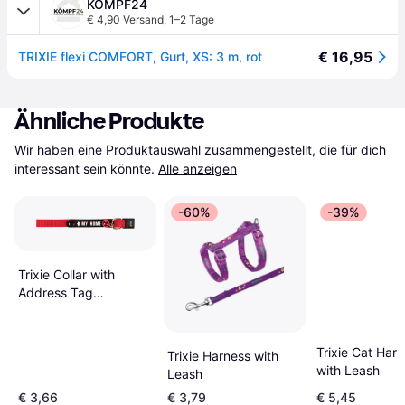
KÖMPF24
€ 4,90 Versand
,
1–2 Tage
€ 16,95
TRIXIE flexi COMFORT, Gurt, XS: 3 m, rot
Ähnliche Produkte
Wir haben eine Produktauswahl zusammengestellt, die für dich 
interessant sein könnte.
Alle anzeigen
-60%
-39%
Trixie Collar with
Address Tag
Reflecting
Trixie Cat Har
Trixie Harness with
with Leash
Leash
€ 3,66
€ 3,79
€ 5,45