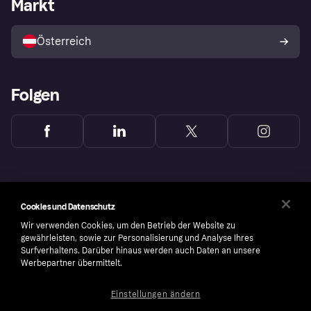
Markt
Shops entdecken
Dein Widerrufsrecht
Mit Klarna verkaufen
Plattformen und Partner
Österreich
Folgen
Cookies und Datenschutz
Wir verwenden Cookies, um den Betrieb der Website zu
gewährleisten, sowie zur Personalisierung und Analyse Ihres
Surfverhaltens. Darüber hinaus werden auch Daten an unsere
Werbepartner übermittelt.
Einstellungen ändern
Copyright © 2005-2026 Klarna Bank AB (publ). Headquarters: Stockholm, Sweden. All