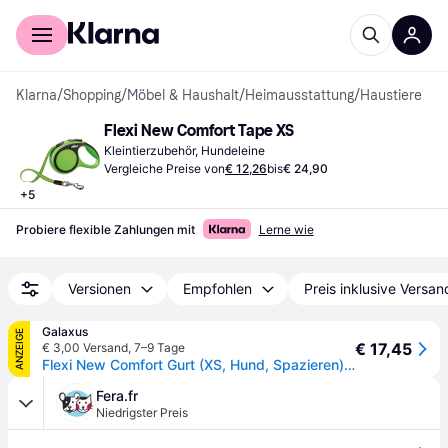
Für Shopper
Für Händler
Klarna
/
Shopping
/
Möbel & Haushalt
/
Heimausstattung
/
Haustiere
Flexi New Comfort Tape XS
Kleintierzubehör, Hundeleine
Vergleiche Preise von
€ 12,26
bis
€ 24,90
+
5
Probiere flexible Zahlungen mit
Lerne wie
Versionen
Empfohlen
Preis inklusive Versan
Galaxus
ANZEIGE
€ 17,45
€ 3,00 Versand
,
7–9 Tage
Flexi New Comfort Gurt (XS, Hund, Spazieren), Halsband + Leine
Fera.fr
Niedrigster Preis