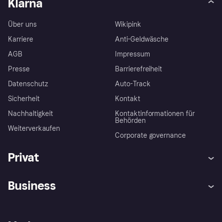
Klarna
Über uns
Wikipink
Karriere
Anti-Geldwäsche
AGB
Impressum
Presse
Barrierefreiheit
Datenschutz
Auto-Track
Sicherheit
Kontakt
Nachhaltigkeit
Kontaktinformationen für
Behörden
Weiterverkaufen
Corporate governance
Privat
Hilfe
Käuferschutzrichtlinien
Business
Einloggen
Beschwerden
Händlersupport
Entwicklerseite
Klarna App
Datenschutzeinstellungen
Händlerportal
Betriebsstatus