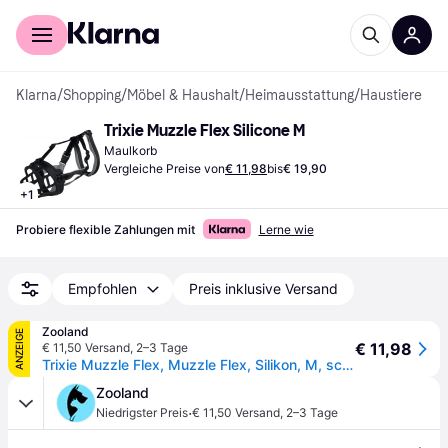
Für Shopper
Für Händler
Klarna
/
Shopping
/
Möbel & Haushalt
/
Heimausstattung
/
Haustiere
Trixie Muzzle Flex Silicone M
Maulkorb
Vergleiche Preise von
€ 11,98
bis
€ 19,90
+
1
Probiere flexible Zahlungen mit
Lerne wie
Empfohlen
Preis inklusive Versand
Zooland
ANZEIGE
€ 11,98
€ 11,50 Versand
,
2–3 Tage
Trixie Muzzle Flex, Muzzle Flex, Silikon, M, schwarz
Zooland
·
Niedrigster Preis
€ 11,50 Versand
,
2–3 Tage