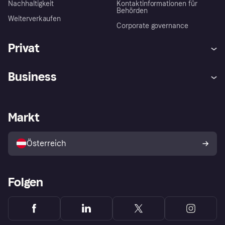
Nachhaltigkeit
Kontaktinformationen für
Behörden
Weiterverkaufen
Corporate governance
Privat
Hilfe
Käuferschutzrichtlinien
Business
Einloggen
Beschwerden
Händlersupport
Entwicklerseite
Klarna App
Datenschutzeinstellungen
Händlerportal
Betriebsstatus
Markt
Shops entdecken
Dein Widerrufsrecht
Mit Klarna verkaufen
Plattformen und Partner
Österreich
Folgen