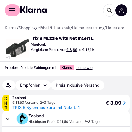
Für Shopper
Für Händler
Klarna
/
Shopping
/
Möbel & Haushalt
/
Heimausstattung
/
Haustiere
Trixie Muzzle with Net Insert L
Maulkorb
Vergleiche Preise von
€ 3,89
bis
€ 12,19
+
1
Probiere flexible Zahlungen mit
Lerne wie
Empfohlen
Preis inklusive Versand
Zooland
ANZEIGE
€ 3,89
€ 11,50 Versand
,
2–3 Tage
TRIXIE Nylonmaulkorb mit Netz L 4
Zooland
·
Niedrigster Preis
€ 11,50 Versand
,
2–3 Tage