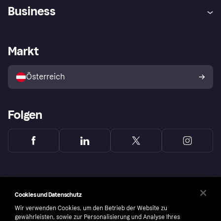
Hilfe
Käuferschutzrichtlinien
Business
Einloggen
Beschwerden
Händlersupport
Entwicklerseite
Klarna App
Datenschutzeinstellungen
Händlerportal
Betriebsstatus
Markt
Shops entdecken
Dein Widerrufsrecht
Mit Klarna verkaufen
Plattformen und Partner
Österreich
Folgen
Cookies und Datenschutz
Wir verwenden Cookies, um den Betrieb der Website zu
gewährleisten, sowie zur Personalisierung und Analyse Ihres