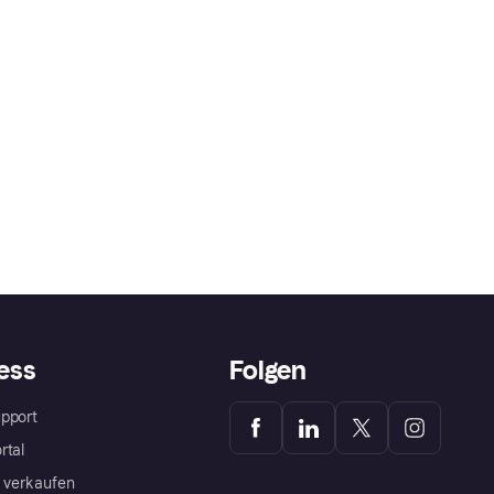
ess
Folgen
pport
rtal
a verkaufen