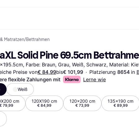
 & Matratzen
/
Bettrahmen
Shopping und Cashback
Shoppe und vergleiche Preise
Banking
Sparprodukte
Mobil
Foto & Video
Büroau
arkt
Cashback
Sale
Klarna Card
Gaming & Unterhaltung
Sparkonto
Reise-eSI
daXL Solid Pine 69.5cm Bettrahm
Shops entdecken
Schönheit & Gesundheit
Klarna Guthaben
Mobilgeräte & Wearables
Flexkonto
Mitgliedschaft
Bekleidung & Accessoires
Kinder & Familie
Festgeldkonto
x195.5cm, Farbe: Braun, Grau, Weiß, Schwarz, Material: Kie
d.at
Spielzeug & Hobbys
Fahrzeuge & Zubehör
ng
Möbel & Haushalt
Garten & Außenbereich
eiche Preise von
€ 84,99
bis
€ 101,99
·
Platzierung 
8654 
in 
TV & Audio
Küchengeräte
ere flexible Zahlungen mit
Lerne wie
Sport & Freizeit
Haushaltsgeräte
e
Weiß
Computer
Bücher, Filme & Musik
Renovierung & Bau
Alle Ka
0X200 cm
120X190 cm
120x200 cm
135x190 cm
€ 79,99
€ 84,99
€ 73,99
€ 89,99