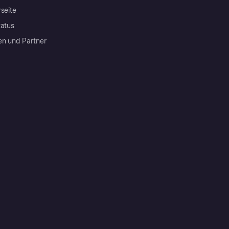
rseite
tatus
en und Partner