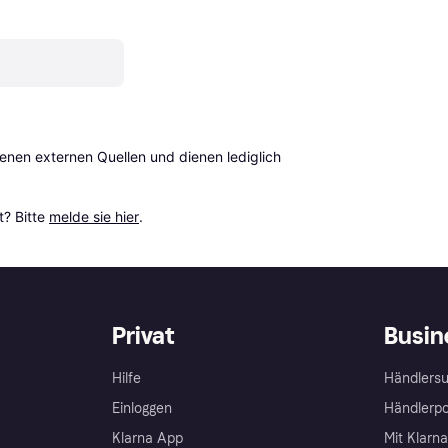
en externen Quellen und dienen lediglich 
? Bitte 
melde sie hier
.
Privat
Busin
Hilfe
Händlersu
Einloggen
Händlerpo
Klarna App
Mit Klarn