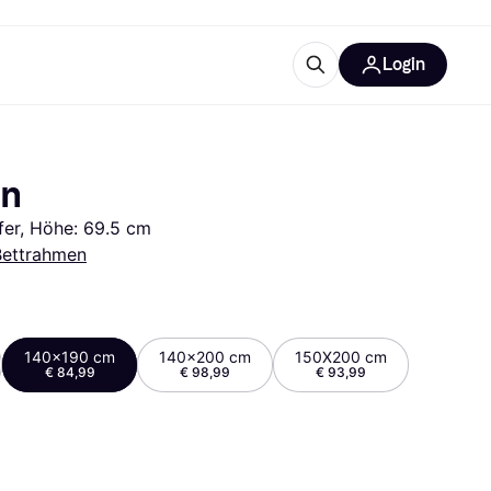
Login
Weitere Informationen
sstattung
M
Was ist Klarna?
en
fer, Höhe: 69.5 cm
Bettrahmen
tegorien
140x190 cm
140x200 cm
150X200 cm
€ 84,99
€ 98,99
€ 93,99