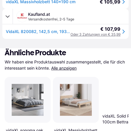
€ 105,99
vidaXL Massivholzbett 140x190 cm
Kaufland.at
Versandkostenfrei
,
2–5 Tage
€ 107,99
VidaXL 820082, 142,5 cm, 193 cm, 23 cm, 1400 x 1900 mm, 1 Stück(e)
Oder 3 Zahlungen von € 35,99
Ähnliche Produkte
Wir haben eine Produktauswahl zusammengestellt, die für dich 
interessant sein könnte.
Alle anzeigen
vidaXL Solid P
100cm Bettra
vidaXL sonoma oak
vidaXL Massivholzbett