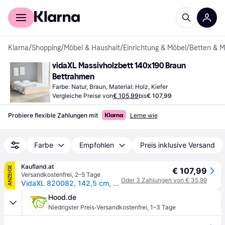
Für Shopper
Für Händler
Klarna
/
Shopping
/
Möbel & Haushalt
/
Einrichtung & Möbel
/
Betten & M
vidaXL Massivholzbett 140x190 Braun 
Bettrahmen
Farbe: Natur, Braun, Material: Holz, Kiefer
Vergleiche Preise von
€ 105,99
bis
€ 107,99
Probiere flexible Zahlungen mit
Lerne wie
Farbe
Empfohlen
Preis inklusive Versand
Kaufland.at
ANZEIGE
€ 107,99
Versandkostenfrei
,
2–5 Tage
Oder 3 Zahlungen von € 35,99
VidaXL 820082, 142,5 cm, 193 cm, 23 cm, 1400 x 1900 mm, 1 Stück(e)
Hood.de
·
Niedrigster Preis
Versandkostenfrei
,
1–3 Tage