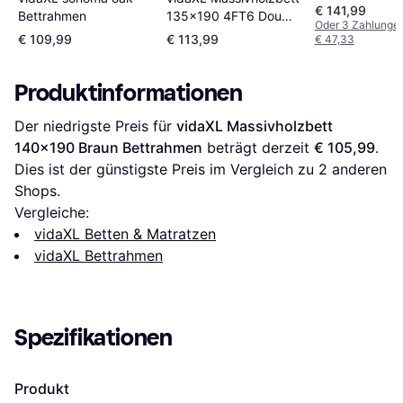
€ 141,99
Bettrahmen
135x190 4FT6 Double
Oder 3 Zahlunge
Braun, 135
€ 109,99
€ 113,99
€ 47,33
Bettrahmen
Produktinformationen
Der niedrigste Preis für 
vidaXL Massivholzbett 
140x190 Braun Bettrahmen
 beträgt derzeit 
€ 105,99
. 
Dies ist der günstigste Preis im Vergleich zu 
2
 anderen 
Shops.
Vergleiche:
vidaXL Betten & Matratzen
vidaXL Bettrahmen
Spezifikationen
Produkt