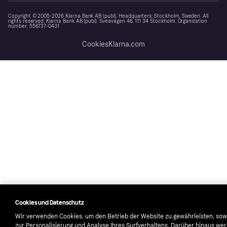
Copyright © 2005-2026 Klarna Bank AB (publ). Headquarters: Stockholm, Sweden. All
rights reserved. Klarna Bank AB (publ). Sveavägen 46, 111 34 Stockholm. Organization
number: 556737-0431
Cookies
Klarna.com
Cookies und Datenschutz
Wir verwenden Cookies, um den Betrieb der Website zu gewährleisten, sow
zur Personalisierung und Analyse Ihres Surfverhaltens. Darüber hinaus we