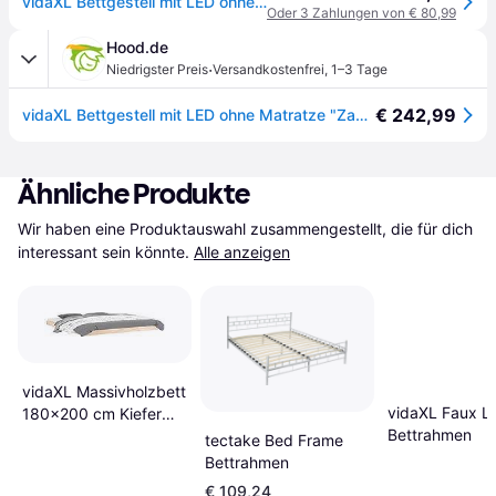
vidaXL Bettgestell mit LED ohne Matratze "Zadar" Schwarz und Weiß 180x200 cm
Oder 3 Zahlungen von € 80,99
Hood.de
·
Niedrigster Preis
Versandkostenfrei
,
1–3 Tage
€ 242,99
vidaXL Bettgestell mit LED ohne Matratze "Zadar" Schwarz und Weiß 180x200 cm
Ähnliche Produkte
Wir haben eine Produktauswahl zusammengestellt, die für dich 
interessant sein könnte.
Alle anzeigen
vidaXL Massivholzbett
vidaXL Faux L
180x200 cm Kiefer
Bettrahmen
Braun Bettrahmen
tectake Bed Frame
Bettrahmen
€ 109,24