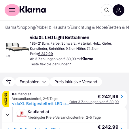
Für Shopper
Für Händler
Klarna
/
Shopping
/
Möbel & Haushalt
/
Einrichtung & Möbel
/
Betten & M
vidaXL LED Light Bettrahmen
185x218cm, Farbe: Schwarz, Material: Holz, Kiefer, 
Kunstleder, Beinhöhe: 9.5 cmHöhe: 74.5 cm
Preis
€ 242,99
+
3
Ab 3 Zahlungen von € 80,99 mit
Teste flexible Zahlungen*
Empfohlen
Preis inklusive Versand
Kaufland.at
ANZEIGE
€ 242,99
Versandkostenfrei
,
2–5 Tage
Oder 3 Zahlungen von € 80,99
vidaXL Bettgestell mit LED ohne Matratze "Zadar" Schwarz und Weiß 180x200 cm
Kaufland.at
·
Niedrigster Preis
Versandkostenfrei
,
2–5 Tage
€ 242,99