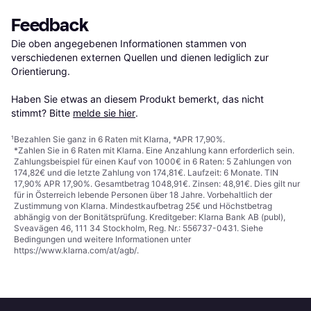
Feedback
Die oben angegebenen Informationen stammen von 
verschiedenen externen Quellen und dienen lediglich zur 
Orientierung.

Haben Sie etwas an diesem Produkt bemerkt, das nicht 
stimmt? Bitte 
melde sie hier
.
¹
Bezahlen Sie ganz in 6 Raten mit Klarna, *APR 17,90%.
*Zahlen Sie in 6 Raten mit Klarna. Eine Anzahlung kann erforderlich sein.
Zahlungsbeispiel für einen Kauf von 1000€ in 6 Raten: 5 Zahlungen von
174,82€ und die letzte Zahlung von 174,81€. Laufzeit: 6 Monate. TIN
17,90% APR 17,90%. Gesamtbetrag 1048,91€. Zinsen: 48,91€. Dies gilt nur
für in Österreich lebende Personen über 18 Jahre. Vorbehaltlich der
Zustimmung von Klarna. Mindestkaufbetrag 25€ und Höchstbetrag
abhängig von der Bonitätsprüfung. Kreditgeber: Klarna Bank AB (publ),
Sveavägen 46, 111 34 Stockholm, Reg. Nr.: 556737-0431. Siehe
Bedingungen und weitere Informationen unter
https://www.klarna.com/at/agb/
.