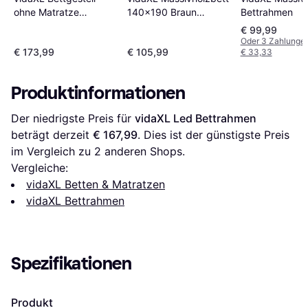
ohne Matratze
140x190 Braun
Bettrahmen
140x190 cm
Bettrahmen
€ 99,99
Holzwerkstoff
Oder 3 Zahlunge
€ 173,99
€ 105,99
€ 33,33
Bettrahmen
Produktinformationen
Der niedrigste Preis für 
vidaXL Led Bettrahmen
beträgt derzeit 
€ 167,99
. Dies ist der günstigste Preis 
im Vergleich zu 
2
 anderen Shops.
Vergleiche:
vidaXL Betten & Matratzen
vidaXL Bettrahmen
Spezifikationen
Produkt