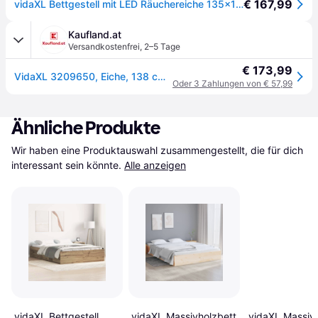
€ 167,99
vidaXL Bettgestell mit LED Räuchereiche 135x190cm Holzwerkstoff
Kaufland.at
Versandkostenfrei
,
2–5 Tage
€ 173,99
VidaXL 3209650, Eiche, 138 cm, 193 cm, 40 cm, 1350 x 1900 mm, 1 Stück(e)
Oder 3 Zahlungen von € 57,99
Ähnliche Produkte
Wir haben eine Produktauswahl zusammengestellt, die für dich 
interessant sein könnte.
Alle anzeigen
vidaXL Bettgestell
vidaXL Massivholzbett
vidaXL Massiv