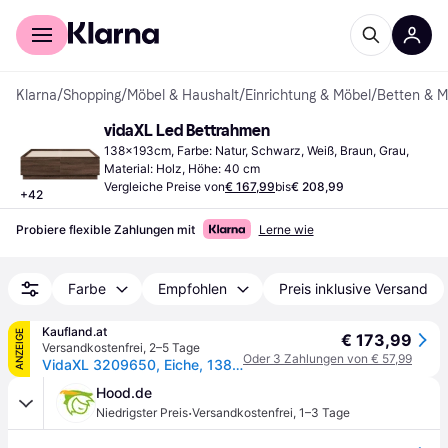
Für Shopper
Für Händler
Klarna
/
Shopping
/
Möbel & Haushalt
/
Einrichtung & Möbel
/
Betten & M
vidaXL Led Bettrahmen
138x193cm, Farbe: Natur, Schwarz, Weiß, Braun, Grau, 
Material: Holz, Höhe: 40 cm
Vergleiche Preise von
€ 167,99
bis
€ 208,99
+
42
Probiere flexible Zahlungen mit
Lerne wie
Farbe
Empfohlen
Preis inklusive Versand
Kaufland.at
ANZEIGE
€ 173,99
Versandkostenfrei
,
2–5 Tage
Oder 3 Zahlungen von € 57,99
VidaXL 3209650, Eiche, 138 cm, 193 cm, 40 cm, 1350 x 1900 mm, 1 Stück(e)
Hood.de
·
Niedrigster Preis
Versandkostenfrei
,
1–3 Tage