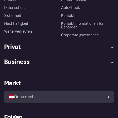
Datenschutz
Auto-Track
Sicherheit
Kontakt
Nachhaltigkeit
Kontaktinformationen für
Behörden
Weiterverkaufen
Corporate governance
Privat
Hilfe
Käuferschutzrichtlinien
Business
Einloggen
Beschwerden
Händlersupport
Entwicklerseite
Klarna App
Datenschutzeinstellungen
Händlerportal
Betriebsstatus
Markt
Shops entdecken
Dein Widerrufsrecht
Mit Klarna verkaufen
Plattformen und Partner
Österreich
Folgen