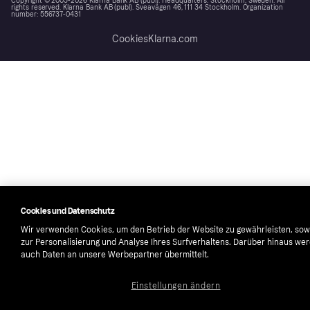
Copyright © 2005-2026 Klarna Bank AB (publ). Headquarters: Stockholm, Sweden. All
rights reserved. Klarna Bank AB (publ). Sveavägen 46, 111 34 Stockholm. Organization
number: 556737-0431
Cookies
Klarna.com
Cookies und Datenschutz
Wir verwenden Cookies, um den Betrieb der Website zu gewährleisten, sow
zur Personalisierung und Analyse Ihres Surfverhaltens. Darüber hinaus we
auch Daten an unsere Werbepartner übermittelt.
Einstellungen ändern