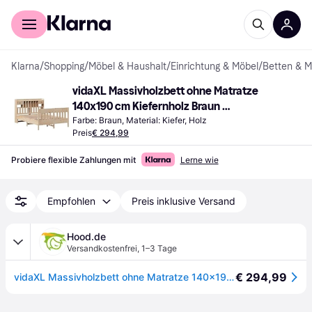
Für Shopper
Für Händler
Klarna
/
Shopping
/
Möbel & Haushalt
/
Einrichtung & Möbel
/
Betten & M
vidaXL Massivholzbett ohne Matratze 
140x190 cm Kiefernholz Braun 
Bettrahmen
Farbe: Braun, Material: Kiefer, Holz
Preis
€ 294,99
Probiere flexible Zahlungen mit
Lerne wie
Empfohlen
Preis inklusive Versand
Hood.de
Versandkostenfrei
,
1–3 Tage
€ 294,99
vidaXL Massivholzbett ohne Matratze 140x190 cm Kiefernholz