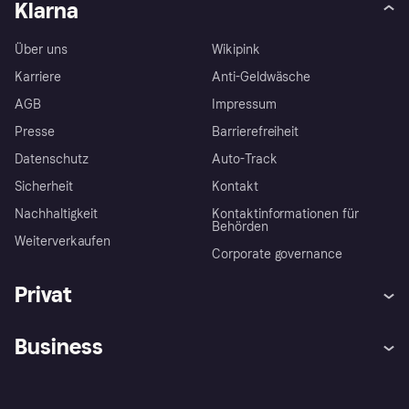
Klarna
Über uns
Wikipink
Karriere
Anti-Geldwäsche
AGB
Impressum
Presse
Barrierefreiheit
Datenschutz
Auto-Track
Sicherheit
Kontakt
Nachhaltigkeit
Kontaktinformationen für
Behörden
Weiterverkaufen
Corporate governance
Privat
Hilfe
Käuferschutzrichtlinien
Business
Einloggen
Beschwerden
Händlersupport
Entwicklerseite
Klarna App
Datenschutzeinstellungen