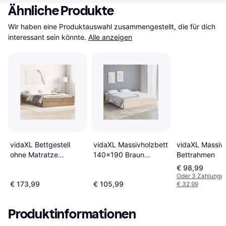
Ähnliche Produkte
Wir haben eine Produktauswahl zusammengestellt, die für dich 
interessant sein könnte.
Alle anzeigen
vidaXL Bettgestell
vidaXL Massivholzbett
vidaXL Massiv
ohne Matratze
140x190 Braun
Bettrahmen
140x190 cm
Bettrahmen
€ 98,99
Holzwerkstoff
Oder 3 Zahlunge
€ 173,99
€ 105,99
€ 32,99
Bettrahmen
Produktinformationen