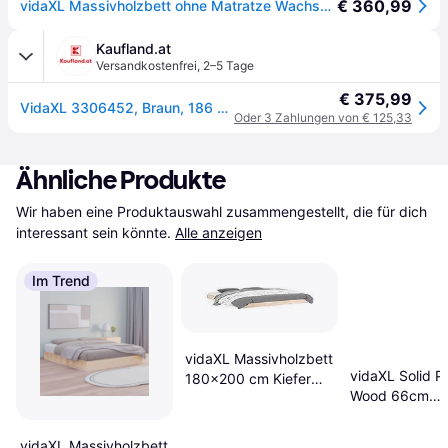
€ 360,99
vidaXL Massivholzbett ohne Matratze Wachsbraun 180x200 Kiefernholz
Kaufland.at
Versandkostenfrei
,
2–5 Tage
€ 375,99
VidaXL 3306452, Braun, 186 cm, 2,23 m, 82 cm, 1800 x 2000 mm, 1 Stück(e)
Oder 3 Zahlungen von € 125,33
Ähnliche Produkte
Wir haben eine Produktauswahl zusammengestellt, die für dich 
interessant sein könnte.
Alle anzeigen
Im Trend
vidaXL Massivholzbett
vidaXL Solid P
180x200 cm Kiefer
Wood 66cm
Braun Bettrahmen
Bettrahmen
vidaXL Massivholzbett