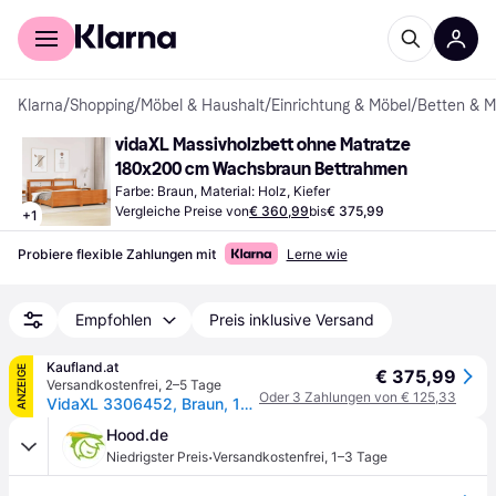
Für Shopper
Für Händler
Klarna
/
Shopping
/
Möbel & Haushalt
/
Einrichtung & Möbel
/
Betten & M
vidaXL Massivholzbett ohne Matratze 
180x200 cm Wachsbraun Bettrahmen
Farbe: Braun, Material: Holz, Kiefer
Vergleiche Preise von
€ 360,99
bis
€ 375,99
+
1
Probiere flexible Zahlungen mit
Lerne wie
Empfohlen
Preis inklusive Versand
Kaufland.at
ANZEIGE
€ 375,99
Versandkostenfrei
,
2–5 Tage
Oder 3 Zahlungen von € 125,33
VidaXL 3306452, Braun, 186 cm, 2,23 m, 82 cm, 1800 x 2000 mm, 1 Stück(e)
Hood.de
·
Niedrigster Preis
Versandkostenfrei
,
1–3 Tage