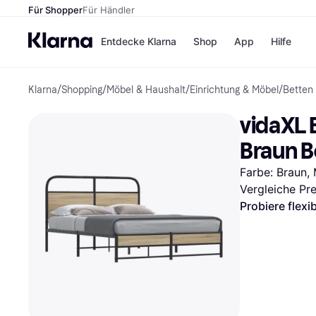
Für Shopper
Für Händler
Entdecke Klarna
Shop
App
Hilfe
Klarna
/
Shopping
/
Möbel & Haushalt
/
Einrichtung & Möbel
/
Betten
Zahlungsmethoden
Shops
Zahlungsmethoden
MediaM
vidaXL 
Sofort bezahlen
H&M
Bezahle in 3
Temu
Braun 
Teilzahlungen
Kauflan
Bezahle in bis zu 30
Samsu
Farbe: Braun, 
Tagen
Vergleiche Pr
Ratenzahlung
Probiere flexi
Alle Shops