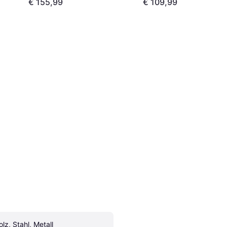
€ 155,99
€ 109,99
olz, Stahl, Metall