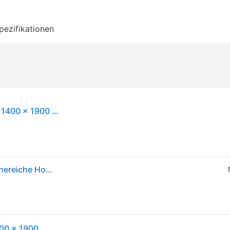
pezifikationen
VidaXL 4100374, Eiche, 146 cm, 196 cm, 100 cm, 1400 x 1900 mm, 27 cm
vidaXL Bettgestell ohne Matratze 140x190 cm Räuchereiche Holzwerkstoff
VidaXL 4100374, Eiche, 146 cm, 196 cm, 100 cm, 1400 x 1900 mm, 27 cm