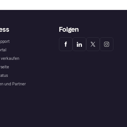
ess
Folgen
pport
rtal
a verkaufen
rseite
tatus
en und Partner