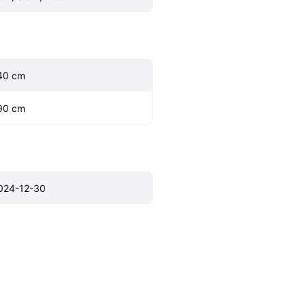
40 cm
90 cm
024-12-30