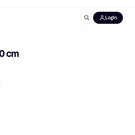
Login
Weitere Informationen
sstattung
M
Was ist Klarna?
0 cm 
n
tegorien