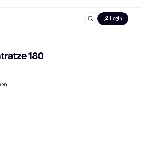
Login
Weitere Informationen
sstattung
M
Was ist Klarna?
ratze 180 
men
tegorien