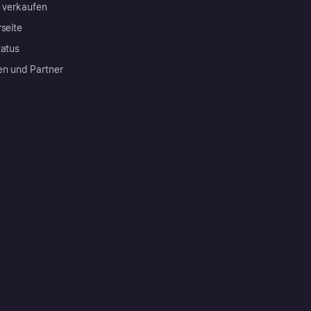
a verkaufen
rseite
tatus
en und Partner