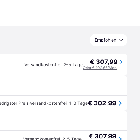
Empfohlen
€ 307,99
Versandkostenfrei
,
2–5 Tage
Oder € 102,66/Mon.
€ 302,99
·
edrigster Preis
Versandkostenfrei
,
1–3 Tage
€ 307,99
Versandkostenfrei
,
2–5 Tage