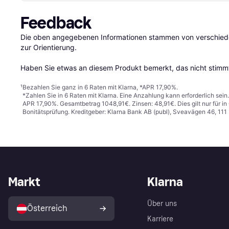
Feedback
Die oben angegebenen Informationen stammen von verschieden
zur Orientierung.

Haben Sie etwas an diesem Produkt bemerkt, das nicht stimmt
¹
Bezahlen Sie ganz in 6 Raten mit Klarna, *APR 17,90%.
*Zahlen Sie in 6 Raten mit Klarna. Eine Anzahlung kann erforderlich sei
APR 17,90%. Gesamtbetrag 1048,91€. Zinsen: 48,91€. Dies gilt nur für 
Bonitätsprüfung. Kreditgeber: Klarna Bank AB (publ), Sveavägen 46, 11
Markt
Klarna
Über uns
Österreich
Karriere