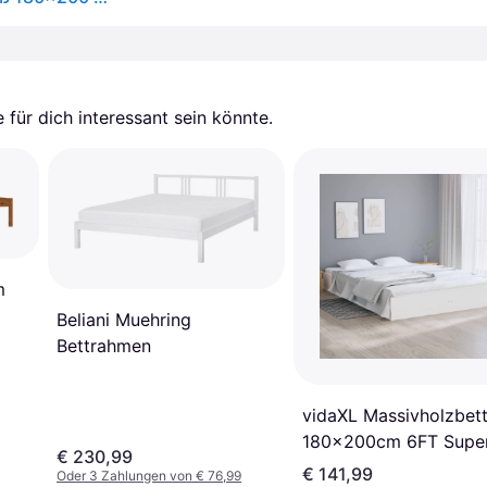
für dich interessant sein könnte.
m
Beliani Muehring
Bettrahmen
vidaXL Massivholzbet
180x200cm 6FT Supe
€ 230,99
Bettrahmen
€ 141,99
Oder 3 Zahlungen von € 76,99