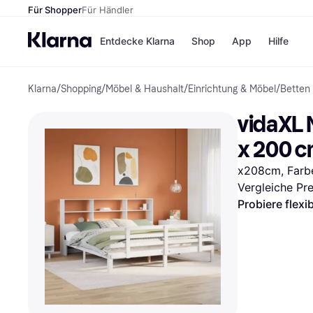
Für Shopper
Für Händler
Entdecke Klarna
Shop
App
Hilfe
Klarna
/
Shopping
/
Möbel & Haushalt
/
Einrichtung & Möbel
/
Betten
Zahlungsmethoden
Shops
Zahlungsmethoden
MediaM
vidaXL 
Sofort bezahlen
H&M
Bezahle in 3
Temu
x 200 
Teilzahlungen
Kauflan
Bezahle in bis zu 30
Samsu
x208cm, Farbe:
Tagen
Vergleiche Pr
Ratenzahlung
Probiere flexi
Alle Shops