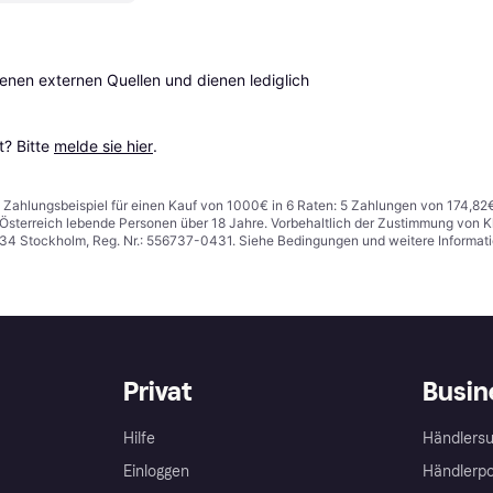
en externen Quellen und dienen lediglich 
? Bitte 
melde sie hier
.
n. Zahlungsbeispiel für einen Kauf von 1000€ in 6 Raten: 5 Zahlungen von 174,82
in Österreich lebende Personen über 18 Jahre. Vorbehaltlich der Zustimmung von
1 34 Stockholm, Reg. Nr.: 556737-0431. Siehe Bedingungen und weitere Informat
Privat
Busin
Hilfe
Händlersu
Einloggen
Händlerpo