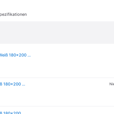
pezifikationen
vidaXL Massivholzbett mit Regal ohne Matratze Weiß 180x200 cm Kiefer
vidaXL Massivholzbett mit Regal ohne Matratze Weiß 180x200 cm Kiefer
Ni
vidaXL Massivholzbett mit Regal ohne Matratze Weiß 180x200 cm Kiefer