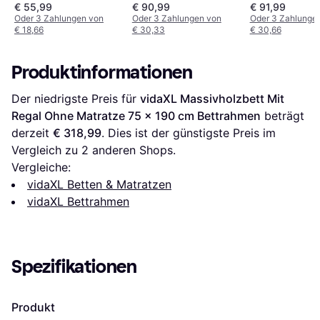
Bettrahmen
Bettrahmen
€ 55,99
€ 90,99
€ 91,99
Oder 3 Zahlungen von
Oder 3 Zahlungen von
Oder 3 Zahlunge
€ 18,66
€ 30,33
€ 30,66
Produktinformationen
Der niedrigste Preis für 
vidaXL Massivholzbett Mit 
Regal Ohne Matratze 75 x 190 cm Bettrahmen
 beträgt 
derzeit 
€ 318,99
. Dies ist der günstigste Preis im 
Vergleich zu 
2
 anderen Shops.
Vergleiche:
vidaXL Betten & Matratzen
vidaXL Bettrahmen
Spezifikationen
Produkt