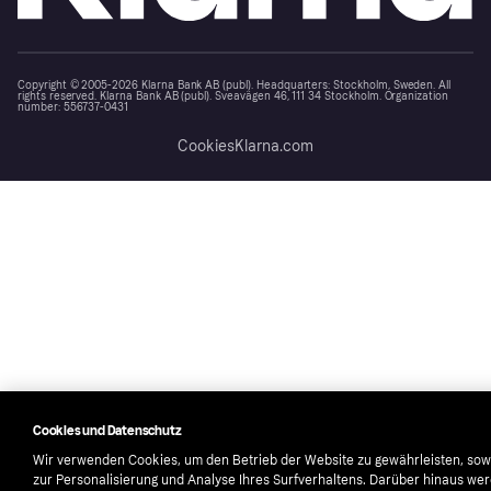
Copyright © 2005-2026 Klarna Bank AB (publ). Headquarters: Stockholm, Sweden. All
rights reserved. Klarna Bank AB (publ). Sveavägen 46, 111 34 Stockholm. Organization
number: 556737-0431
Cookies
Klarna.com
Cookies und Datenschutz
Wir verwenden Cookies, um den Betrieb der Website zu gewährleisten, sow
zur Personalisierung und Analyse Ihres Surfverhaltens. Darüber hinaus we