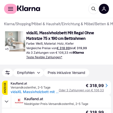
Für Shopper
Für Händler
Klarna
/
Shopping
/
Möbel & Haushalt
/
Einrichtung & Möbel
/
Betten & M
vidaXL Massivholzbett Mit Regal Ohne 
Matratze 75 x 190 cm Bettrahmen
Farbe: Weiß, Material: Holz, Kiefer
Vergleiche Preise von
€ 318,99
bis
€ 319,99
+
1
Ab 3 Zahlungen von € 106,33 mit
Teste flexible Zahlungen*
Empfohlen
Preis inklusive Versand
Kaufland.at
ANZEIGE
€ 318,99
Versandkostenfrei
,
2–5 Tage
Oder 3 Zahlungen von € 106,33
vidaXL Massivholzbett mit Regal ohne Matratze Weiß 75x190 cm Kiefer
Kaufland.at
·
Niedrigster Preis
Versandkostenfrei
,
2–5 Tage
€ 318,99