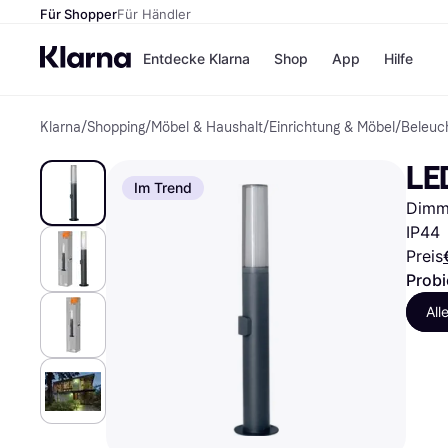
Für Shopper
Für Händler
Entdecke Klarna
Shop
App
Hilfe
Klarna
/
Shopping
/
Möbel & Haushalt
/
Einrichtung & Möbel
/
Beleuc
Zahlungsmethoden
Shops
Zahlungsmethoden
MediaM
LE
Sofort bezahlen
H&M
Im Trend
Bezahle in 3 Teilzahlunge
Temu
Dimmb
Bezahle in bis zu 30 Tage
Kauflan
Ratenzahlung
Samsu
IP44
Preis
Probi
Alle Shops
All