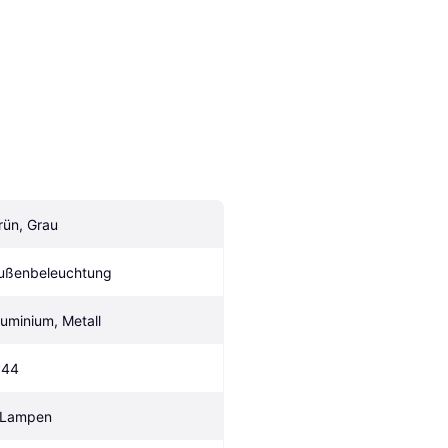
rün, Grau
ußenbeleuchtung
luminium, Metall
P44
 Lampen