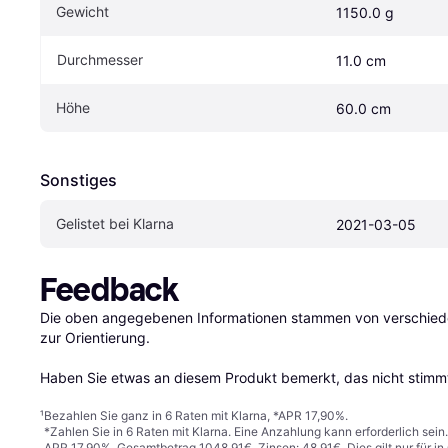
Gewicht
1150.0 g
Durchmesser
11.0 cm
Höhe
60.0 cm
Sonstiges
Gelistet bei Klarna
2021-03-05
Feedback
Die oben angegebenen Informationen stammen von verschieden
zur Orientierung.

Haben Sie etwas an diesem Produkt bemerkt, das nicht stimmt
¹
Bezahlen Sie ganz in 6 Raten mit Klarna, *APR 17,90%.
*Zahlen Sie in 6 Raten mit Klarna. Eine Anzahlung kann erforderlich sei
APR 17,90%. Gesamtbetrag 1048,91€. Zinsen: 48,91€. Dies gilt nur für 