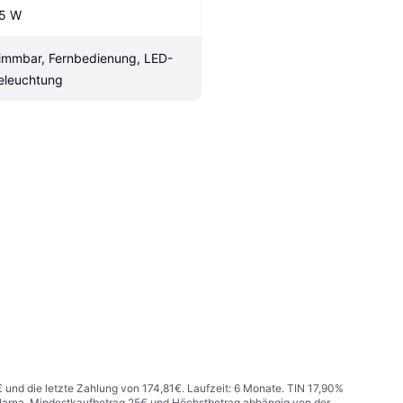
.5 W
immbar, Fernbedienung, LED-
eleuchtung
€ und die letzte Zahlung von 174,81€. Laufzeit: 6 Monate. TIN 17,90%
 Klarna. Mindestkaufbetrag 25€ und Höchstbetrag abhängig von der