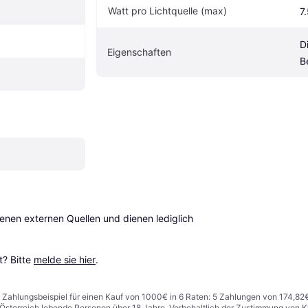
Watt pro Lichtquelle (max)
7
D
Eigenschaften
B
en externen Quellen und dienen lediglich 
? Bitte 
melde sie hier
.
n. Zahlungsbeispiel für einen Kauf von 1000€ in 6 Raten: 5 Zahlungen von 174,82
in Österreich lebende Personen über 18 Jahre. Vorbehaltlich der Zustimmung von