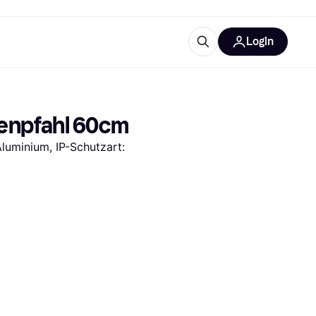
Login
Weitere Informationen
sstattung
M
Was ist Klarna?
nenpfahl 60cm
uminium, IP-Schutzart: 
tegorien