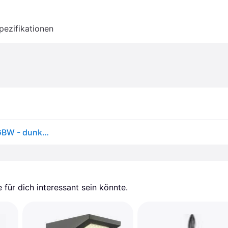
pezifikationen
LEDVANCE SMART+ WiFi Flare LED-Wegeleuchte RGBW - dunkelgrau, opalweiß, klar
für dich interessant sein könnte.