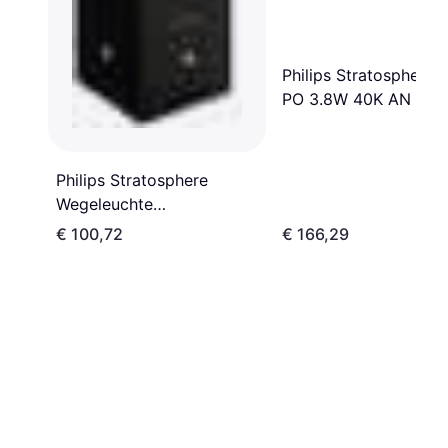
Philips Stratosphere 
PO 3.8W 40K AN HV 
Laternenpfahl
Philips Stratosphere
Wegeleuchte
Laternenpfahl
€ 100,72
€ 166,29