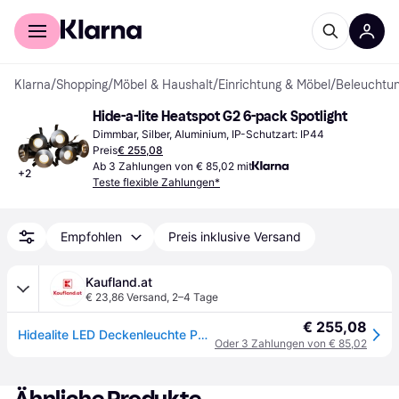
Für Shopper
Für Händler
Klarna
/
Shopping
/
Möbel & Haushalt
/
Einrichtung & Möbel
/
Beleuchtu
Hide-a-lite Heatspot G2 6-pack Spotlight
Dimmbar, Silber, Aluminium, IP-Schutzart: IP44
Preis
€ 255,08
Ab 3 Zahlungen von € 85,02 mit
+
2
Teste flexible Zahlungen*
Empfohlen
Preis inklusive Versand
Kaufland.at
€ 23,86 Versand
,
2–4 Tage
€ 255,08
Hidealite LED Deckenleuchte PRO Silber 0,66 W, 6 Stück
Oder 3 Zahlungen von € 85,02