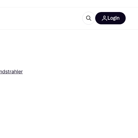
Login
Weitere Informationen
sstattung
M
Was ist Klarna?
dstrahler
tegorien