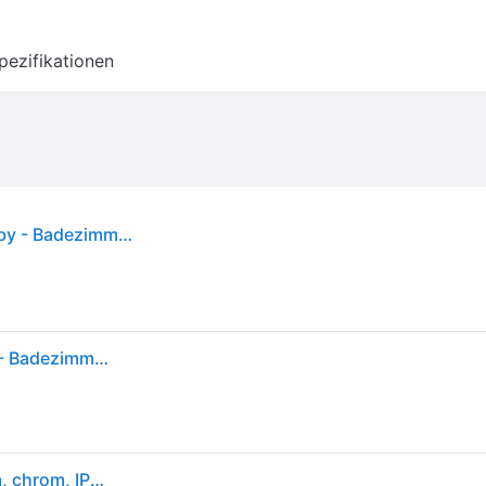
pezifikationen
Philippa Square Wandleuchte L59 Chrome - Lindby - Badezimmer - Modern - Metall - Eckig
Philippa Square Wandleuchte L59 Chrome - Lindby - Badezimmer - Modern - Metall - Eckig
Lindby LED-Wandlampe Philippa, abgerundet, 58cm, chrom, IP44 - chrom, weiß