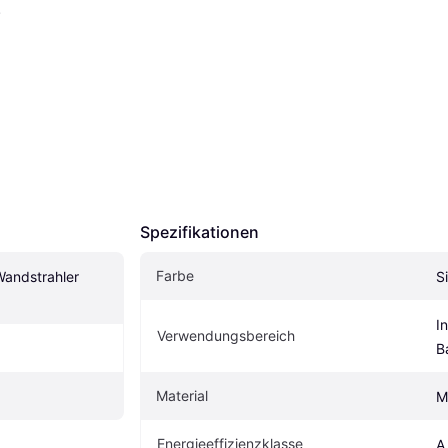
.
Spezifikationen
Farbe
andstrahler 
S
I
Verwendungsbereich
B
Material
M
Energieeffizienzklasse
A