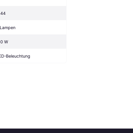
P44
 Lampen
.0 W
ED-Beleuchtung