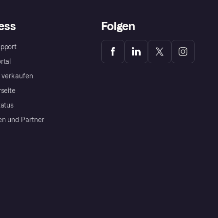
ess
Folgen
pport
rtal
a verkaufen
rseite
tatus
en und Partner