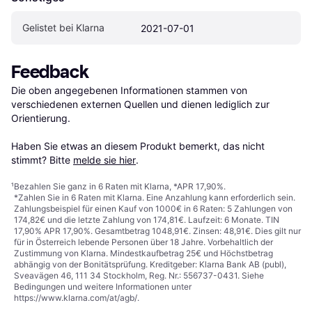
Gelistet bei Klarna
2021-07-01
Feedback
Die oben angegebenen Informationen stammen von 
verschiedenen externen Quellen und dienen lediglich zur 
Orientierung.

Haben Sie etwas an diesem Produkt bemerkt, das nicht 
stimmt? Bitte 
melde sie hier
.
¹
Bezahlen Sie ganz in 6 Raten mit Klarna, *APR 17,90%.
*Zahlen Sie in 6 Raten mit Klarna. Eine Anzahlung kann erforderlich sein.
Zahlungsbeispiel für einen Kauf von 1000€ in 6 Raten: 5 Zahlungen von
174,82€ und die letzte Zahlung von 174,81€. Laufzeit: 6 Monate. TIN
17,90% APR 17,90%. Gesamtbetrag 1048,91€. Zinsen: 48,91€. Dies gilt nur
für in Österreich lebende Personen über 18 Jahre. Vorbehaltlich der
Zustimmung von Klarna. Mindestkaufbetrag 25€ und Höchstbetrag
abhängig von der Bonitätsprüfung. Kreditgeber: Klarna Bank AB (publ),
Sveavägen 46, 111 34 Stockholm, Reg. Nr.: 556737-0431. Siehe
Bedingungen und weitere Informationen unter
https://www.klarna.com/at/agb/
.