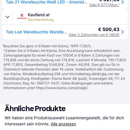
Talo 21 Wandleuchte Weiß LED - Artemide - Flurbereich - Aluminium
Oder € 57,17/Mon.
¹
Kaufland.at
Nachbestellung
€ 500,43
Talo Led Wandleuchte Wandleuchte Wandlicht Flurlampe 21 Cm Silber 3.000 K
Oder 3 Zahlungen von € 166,81
¹
Bezahlen Sie ganz in 6 Raten mit Klarna, *APR 17,90%.
*Zahlen Sie in 6 Raten mit Klarna. Eine Anzahlung kann erforderlich sein.
Zahlungsbeispiel für einen Kauf von 1000€ in 6 Raten: 5 Zahlungen von
174,82€ und die letzte Zahlung von 174,81€. Laufzeit: 6 Monate. TIN 17,90%
APR 17,90%. Gesamtbetrag 1048,91€. Zinsen: 48,91€. Dies gilt nur für in
Österreich lebende Personen über 18 Jahre. Vorbehaltlich der Zustimmung
von Klarna. Mindestkaufbetrag 25€ und Höchstbetrag abhängig von der
Bonitätsprüfung. Kreditgeber: Klarna Bank AB (publ), Sveavägen 46, 111 34
Stockholm, Reg. Nr.: 556737-0431. Siehe Bedingungen und weitere
Informationen unter
https://www.klarna.com/at/agb/
.
Ähnliche Produkte
Wir haben eine Produktauswahl zusammengestellt, die für dich 
interessant sein könnte.
Alle anzeigen