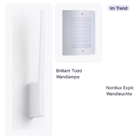
Im Trend
Brilliant Todd
Wandlampe
Nordlux Explor
Wandleuchte B
GU10 Blau
Wandlampe