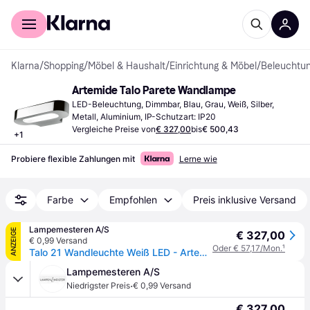
Für Shopper
Für Händler
Klarna
/
Shopping
/
Möbel & Haushalt
/
Einrichtung & Möbel
/
Beleuchtu
Artemide Talo Parete Wandlampe
LED-Beleuchtung, Dimmbar, Blau, Grau, Weiß, Silber, 
Metall, Aluminium, IP-Schutzart: IP20
Vergleiche Preise von
€ 327,00
bis
€ 500,43
+
1
Probiere flexible Zahlungen mit
Lerne wie
Farbe
Empfohlen
Preis inklusive Versand
Lampemesteren A/S
ANZEIGE
€ 327,00
€ 0,99 Versand
Oder € 57,17/Mon.
¹
Talo 21 Wandleuchte Weiß LED - Artemide - Flurbereich - Aluminium
Lampemesteren A/S
·
Niedrigster Preis
€ 0,99 Versand
€ 327,00