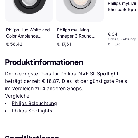
Philips myLivi
Shellbark Spotl
Philips myLiving
Philips Hue White and
€ 34
Enneper 3 Round
Color Ambiance
Oder 3 Zahlunge
Spotlight
Centura Set Spotlight
€ 58,42
€ 17,61
€ 11,33
Produktinformationen
Der niedrigste Preis für 
Philips DIVE SL Spotlight
beträgt derzeit 
€ 16,87
. Dies ist der günstigste Preis 
im Vergleich zu 
4
 anderen Shops.
Vergleiche:
Philips Beleuchtung
Philips Spotlights