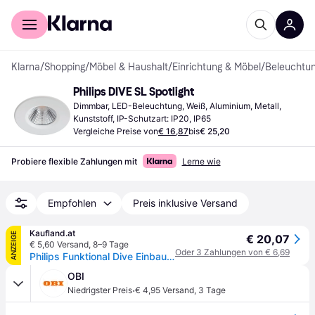
Für Shopper
Für Händler
Klarna
/
Shopping
/
Möbel & Haushalt
/
Einrichtung & Möbel
/
Beleuchtu
Philips DIVE SL Spotlight
Dimmbar, LED-Beleuchtung, Weiß, Aluminium, Metall, 
Kunststoff, IP-Schutzart: IP20, IP65
Vergleiche Preise von
€ 16,87
bis
€ 25,20
Probiere flexible Zahlungen mit
Lerne wie
Empfohlen
Preis inklusive Versand
Kaufland.at
ANZEIGE
€ 20,07
€ 5,60 Versand
,
8–9 Tage
Oder 3 Zahlungen von € 6,69
Philips Funktional Dive Einbau- und Einlegeleuchte, LED, 2700 K, 220-240 V, Weiß
OBI
·
Niedrigster Preis
€ 4,95 Versand
,
3 Tage