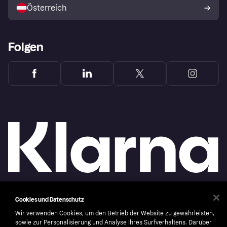
Österreich
Folgen
Cookies und Datenschutz
Copyright © 2005-2026 Klarna Bank AB (publ). Headquarters: Stockholm, Sweden. All
rights reserved. Klarna Bank AB (publ). Sveavägen 46, 111 34 Stockholm. Organization
Wir verwenden Cookies, um den Betrieb der Website zu gewährleisten,
number: 556737-0431
sowie zur Personalisierung und Analyse Ihres Surfverhaltens. Darüber