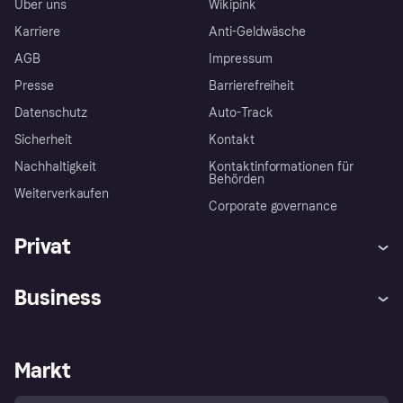
Über uns
Wikipink
Karriere
Anti-Geldwäsche
AGB
Impressum
Presse
Barrierefreiheit
Datenschutz
Auto-Track
Sicherheit
Kontakt
Nachhaltigkeit
Kontaktinformationen für
Behörden
Weiterverkaufen
Corporate governance
Privat
Hilfe
Käuferschutzrichtlinien
Business
Einloggen
Beschwerden
Händlersupport
Entwicklerseite
Klarna App
Datenschutzeinstellungen
Händlerportal
Betriebsstatus
Markt
Shops entdecken
Dein Widerrufsrecht
Mit Klarna verkaufen
Plattformen und Partner