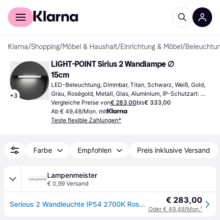
Für Shopper
Für Händler
Klarna
/
Shopping
/
Möbel & Haushalt
/
Einrichtung & Möbel
/
Beleuchtu
LIGHT-POINT Sirius 2 Wandlampe ∅ 
15cm
LED-Beleuchtung, Dimmbar, Titan, Schwarz, Weiß, Gold, 
Grau, Roségold, Metall, Glas, Aluminium, IP-Schutzart: 
+
3
IP54, IP44
Vergleiche Preise von
€ 283,00
bis
€ 333,00
Ab € 49,48/Mon. mit
Teste flexible Zahlungen*
Farbe
Empfohlen
Preis inklusive Versand
Lampenmeister
€ 0,99 Versand
€ 283,00
Serious 2 Wandleuchte IP54 2700K Rose Gold - LIGHT-POINT - Balkon - Aluminium
Oder € 49,48/Mon.
¹