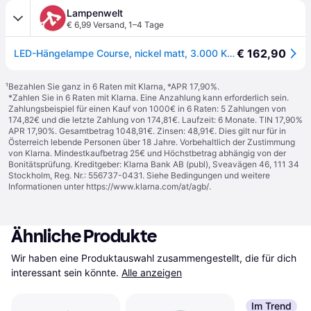
Lampenwelt
€ 6,99 Versand
,
1–4 Tage
€ 162,90
LED-Hängelampe Course, nickel matt, 3.000 K, Ø 60 cm, Metall - nickel, opal
¹
Bezahlen Sie ganz in 6 Raten mit Klarna, *APR 17,90%.
*Zahlen Sie in 6 Raten mit Klarna. Eine Anzahlung kann erforderlich sein.
Zahlungsbeispiel für einen Kauf von 1000€ in 6 Raten: 5 Zahlungen von
174,82€ und die letzte Zahlung von 174,81€. Laufzeit: 6 Monate. TIN 17,90%
APR 17,90%. Gesamtbetrag 1048,91€. Zinsen: 48,91€. Dies gilt nur für in
Österreich lebende Personen über 18 Jahre. Vorbehaltlich der Zustimmung
von Klarna. Mindestkaufbetrag 25€ und Höchstbetrag abhängig von der
Bonitätsprüfung. Kreditgeber: Klarna Bank AB (publ), Sveavägen 46, 111 34
Stockholm, Reg. Nr.: 556737-0431. Siehe Bedingungen und weitere
Informationen unter
https://www.klarna.com/at/agb/
.
Ähnliche Produkte
Wir haben eine Produktauswahl zusammengestellt, die für dich 
interessant sein könnte.
Alle anzeigen
Im Trend