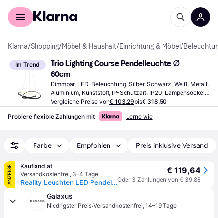
Für Shopper
Für Händler
Klarna
/
Shopping
/
Möbel & Haushalt
/
Einrichtung & Möbel
/
Beleuchtu
Trio Lighting Course Pendelleuchte ∅ 
Im Trend
60cm
Dimmbar, LED-Beleuchtung, Silber, Schwarz, Weiß, Metall, 
Aluminium, Kunststoff, IP-Schutzart: IP20, Lampensockel: 
E27
Vergleiche Preise von
€ 103,29
bis
€ 318,50
Probiere flexible Zahlungen mit
Lerne wie
Farbe
Empfohlen
Preis inklusive Versand
Kaufland.at
ANZEIGE
€ 119,64
Versandkostenfrei
,
3–4 Tage
Oder 3 Zahlungen von € 39,88
Reality Leuchten LED Pendelleuchte Course nickel matt
Galaxus
·
Niedrigster Preis
Versandkostenfrei
,
14–19 Tage