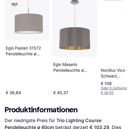
Eglo Pasteri 31572
Pendelleuchte ∅
38cm
Eglo Maserlo
Pendelleuchte ∅
Nordlux Vico 4
38cm
Schwarz
Pendelleuchte
€ 108
Oder 3 Zahlunge
€ 36,84
€ 45,37
€ 36,00
Produktinformationen
Der niedrigste Preis für 
Trio Lighting Course 
Pendelleuchte ∅ 60cm
 beträgt derzeit 
€ 103,29
. Dies 