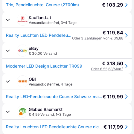
€ 103,29
Trio, Pendelleuchte, Course (2700lm)
Kaufland.at
Versandkostenfrei
,
3–4 Tage
€ 119,64
Reality Leuchten LED Pendelleuchte Course nickel matt
Oder 3 Zahlungen von € 39,88
eBay
€ 30,00 Versand
€ 318,50
Moderner LED Design Leuchter TR099
Oder € 55,68/Mon.
¹
OBI
Versandkostenfrei
,
4 Tage
€ 119,99
Reality LED-Pendelleuchte Course Schwarz matt - Schwarz Matt
Globus Baumarkt
€ 4,99 Versand
,
1–3 Tage
€ 117,99
Reality Leuchten LED Pendelleuchte Course nickel matt - Nickel-Matt