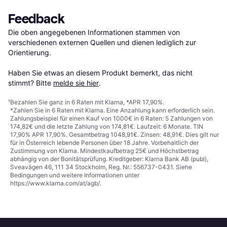
Feedback
Die oben angegebenen Informationen stammen von 
verschiedenen externen Quellen und dienen lediglich zur 
Orientierung.

Haben Sie etwas an diesem Produkt bemerkt, das nicht 
stimmt? Bitte 
melde sie hier
.
¹
Bezahlen Sie ganz in 6 Raten mit Klarna, *APR 17,90%.
*Zahlen Sie in 6 Raten mit Klarna. Eine Anzahlung kann erforderlich sein.
Zahlungsbeispiel für einen Kauf von 1000€ in 6 Raten: 5 Zahlungen von
174,82€ und die letzte Zahlung von 174,81€. Laufzeit: 6 Monate. TIN
17,90% APR 17,90%. Gesamtbetrag 1048,91€. Zinsen: 48,91€. Dies gilt nur
für in Österreich lebende Personen über 18 Jahre. Vorbehaltlich der
Zustimmung von Klarna. Mindestkaufbetrag 25€ und Höchstbetrag
abhängig von der Bonitätsprüfung. Kreditgeber: Klarna Bank AB (publ),
Sveavägen 46, 111 34 Stockholm, Reg. Nr.: 556737-0431. Siehe
Bedingungen und weitere Informationen unter
https://www.klarna.com/at/agb/
.