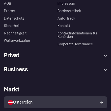
AGB
Impressum
Presse
Barrierefreiheit
Datenschutz
Auto-Track
Sicherheit
Kontakt
Nachhaltigkeit
Kontaktinformationen für
Behörden
Weiterverkaufen
Corporate governance
Privat
Hilfe
Käuferschutzrichtlinien
Business
Einloggen
Beschwerden
Händlersupport
Entwicklerseite
Klarna App
Datenschutzeinstellungen
Händlerportal
Betriebsstatus
Markt
Shops entdecken
Dein Widerrufsrecht
Mit Klarna verkaufen
Plattformen und Partner
Österreich