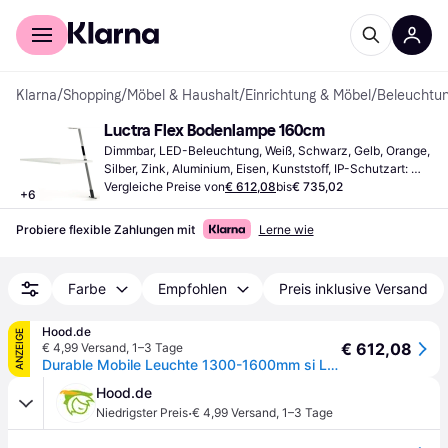
Für Shopper
Für Händler
Klarna
/
Shopping
/
Möbel & Haushalt
/
Einrichtung & Möbel
/
Beleuchtu
Luctra Flex Bodenlampe 160cm
Dimmbar, LED-Beleuchtung, Weiß, Schwarz, Gelb, Orange, 
Silber, Zink, Aluminium, Eisen, Kunststoff, IP-Schutzart: 
IP20
Vergleiche Preise von
€ 612,08
bis
€ 735,02
+
6
Probiere flexible Zahlungen mit
Lerne wie
Farbe
Empfohlen
Preis inklusive Versand
Hood.de
ANZEIGE
€ 612,08
€ 4,99 Versand
,
1–3 Tage
Durable Mobile Leuchte 1300-1600mm si LUCTRA FLEX mit Akku
Hood.de
·
Niedrigster Preis
€ 4,99 Versand
,
1–3 Tage