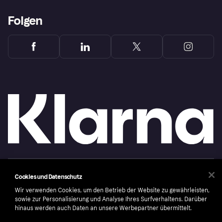
Folgen
Copyright © 2005-2026 Klarna Bank AB (publ). Headquarters: Stockholm, Sweden. All
Cookies und Datenschutz
rights reserved. Klarna Bank AB (publ). Sveavägen 46, 111 34 Stockholm. Organization
number: 556737-0431
Wir verwenden Cookies, um den Betrieb der Website zu gewährleisten,
sowie zur Personalisierung und Analyse Ihres Surfverhaltens. Darüber
Cookies
Klarna.com
hinaus werden auch Daten an unsere Werbepartner übermittelt.