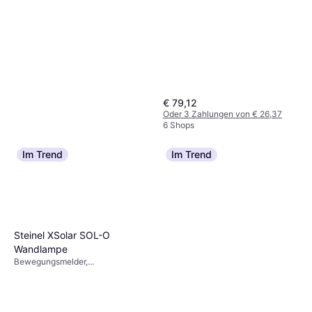
Lampensockel: E27
€ 79,12
Oder 3 Zahlungen von € 26,37
6 Shops
Im Trend
Im Trend
Steinel XSolar SOL-O
Wandlampe
Globo Lighting Annika
Bewegungsmelder,
Hängeleuchte Pendelleuchte
Solarbeleuchtung, LED-
Grau, Metall
Beleuchtung, Weiß, Grau, IP-
€ 59,99
Schutzart: IP44
4 Shops