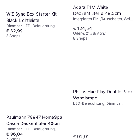
Aqara T1M White
Deckenfluter ∅ 49.5cm
WiZ Sync Box Starter Kit
Integrierter Ein-/Ausschalter, Weiß,
Black Lichtleiste
IP-Schutzart: IP20
Dimmbar, LED-Beleuchtung,
€ 124,54
€ 62,99
Schwarz
Oder € 21,78/Mon.
¹
8 Shops
8 Shops
Philips Hue Play Double Pack
Wandlampe
LED-Beleuchtung, Dimmbar,
Schwarz, Kunststoff, IP-Schutzart:
IP20
Paulmann 78947 HomeSpa
Casca Deckenfluter 40cm
Dimmbar, LED-Beleuchtung,
€ 96,04
Silber, Weiß, Schwarz, Metall, IP-
€ 92,91
Schutzart: IP20
7 Shops