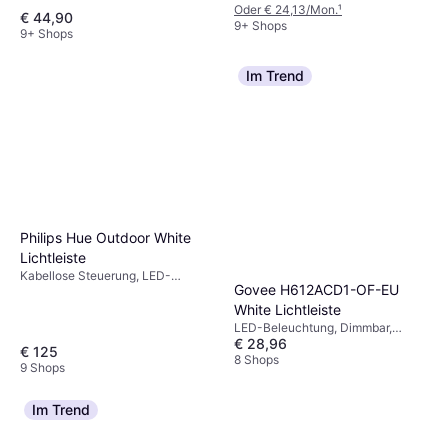
Oder € 24,13/Mon.
¹
€ 44,90
9+ Shops
9+ Shops
Im Trend
Philips Hue Outdoor White
Lichtleiste
Kabellose Steuerung, LED-
Govee H612ACD1-OF-EU
Beleuchtung, Dimmbar, Weiß,
Kunststoff, IP-Schutzart: IP67
White Lichtleiste
LED-Beleuchtung, Dimmbar,
€ 28,96
Fernbedienung, Weiß, Kunststoff
€ 125
8 Shops
9 Shops
Im Trend