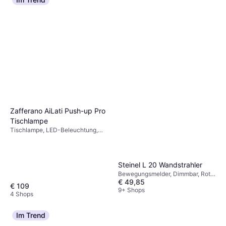
Zafferano AiLati Push-up Pro
Tischlampe
Tischlampe, LED-Beleuchtung,
Grau, IP-Schutzart: IP20
Steinel L 20 Wandstrahler
Bewegungsmelder, Dimmbar, Rot,
€ 49,85
Grau, Silber, Weiß, Schwarz,
€ 109
Aluminium, Edelstahl, Edelstahl,
9+ Shops
4 Shops
Kunststoff, Aluminium, Stahl, IP-
Schutzart: IP20, IP67, IP44,
Lampensockel: E27
Im Trend