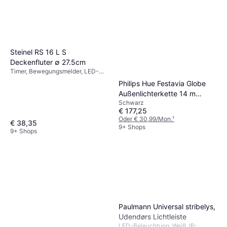
Steinel RS 16 L S
Deckenfluter ∅ 27.5cm
Timer, Bewegungsmelder, LED-
Beleuchtung, Weiß, Kunststoff,
Philips Hue Festavia Globe
Glas, IP-Schutzart: IP44,
Außenlichterkette 14 m
Lampensockel: E27
Schwarz
Schwarz Lichterkette
€ 177,25
Oder € 30,99/Mon.
¹
€ 38,35
9+ Shops
9+ Shops
Paulmann Universal stribelys,
Udendørs Lichtleiste
LED-Beleuchtung, Weiß, IP-