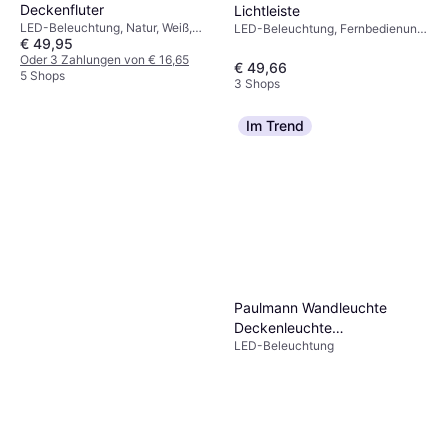
Dimmbar, LED-Beleuchtung, Weiß,
110 cm Bodenlampe
Deckenfluter
Lichtleiste
€ 64,99
Kunststoff, IP-Schutzart: IP44
LED-Beleuchtung, Natur, Weiß,
LED-Beleuchtung, Fernbedienung,
Oder 3 Zahlungen von € 21,66
€ 49,95
Metall, IP-Schutzart: IP20
Schwarz
2 Shops
Oder 3 Zahlungen von € 16,65
€ 49,66
5 Shops
3 Shops
Im Trend
Paulmann Wandleuchte
Deckenleuchte
LED-Beleuchtung
Lichtkanalsystem Linion
1780lm Deckenfluter