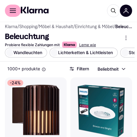
Für Shopper
Für Händler
Klarna
/
Shopping
/
Möbel & Haushalt
/
Einrichtung & Möbel
/
Beleuchtung
Beleuchtung
Probiere flexible Zahlungen mit
Lerne wie
Wandleuchten
Lichterketten & Lichtleisten
Ste
1000+ produkte
Filtern
Beliebtheit
-24%