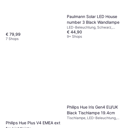
Paulmann Solar LED House
number 3 Black Wandlampe
LED-Beleuchtung, Schwarz,
€ 44,90
Edelstahl, Kunststoff, IP-Schutzart:
€ 79,99
IP44
9+ Shops
7 Shops
Philips Hue Iris Gen4 EU/UK
Black Tischlampe 19.4cm
Tischlampe, LED-Beleuchtung,
Dimmbar, Schwarz, Metall, IP-
Philips Hue Plus V4 EMEA ext
Schutzart: IP20