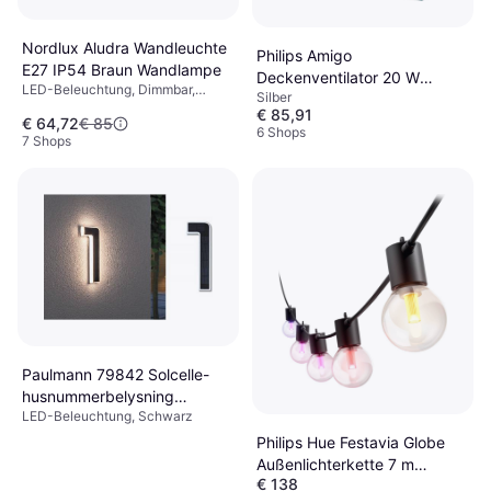
Nordlux Aludra Wandleuchte
Philips Amigo
E27 IP54 Braun Wandlampe
Deckenventilator 20 W
LED-Beleuchtung, Dimmbar,
Silber
490mm x 137mm
Braun, Grau, Aluminium,
€ 85,91
€ 64,72
€ 85
Aluminium, Kunststoff, Metall,
6 Shops
7 Shops
Lampensockel: E27
Paulmann 79842 Solcelle-
husnummerbelysning
LED-Beleuchtung, Schwarz
Lichtleiste
Philips Hue Festavia Globe
Außenlichterkette 7 m
€ 138
Lichterkette