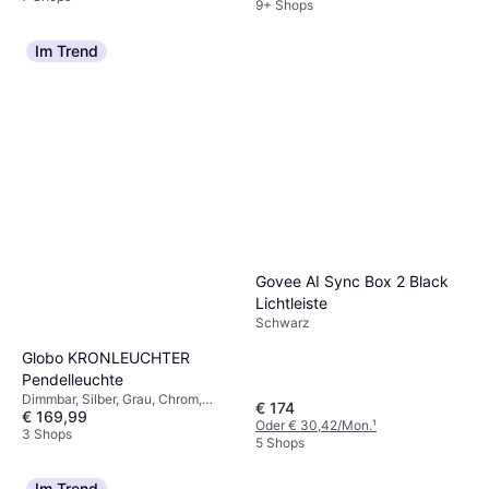
9+ Shops
Im Trend
Govee AI Sync Box 2 Black
Lichtleiste
Schwarz
Globo KRONLEUCHTER
Pendelleuchte
Dimmbar, Silber, Grau, Chrom,
€ 174
€ 169,99
Mehrfarbig, Transparent, Metall,
Oder € 30,42/Mon.
¹
Eisen
3 Shops
5 Shops
Im Trend