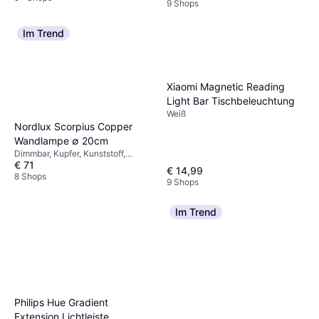
9 Shops
Im Trend
Xiaomi Magnetic Reading
Light Bar Tischbeleuchtung
Weiß
Nordlux Scorpius Copper
Wandlampe ∅ 20cm
Dimmbar, Kupfer, Kunststoff,
€ 71
Metall, IP-Schutzart: IP23,
€ 14,99
Lampensockel: E14
8 Shops
9 Shops
Im Trend
Philips Hue Gradient
Extension Lichtleiste