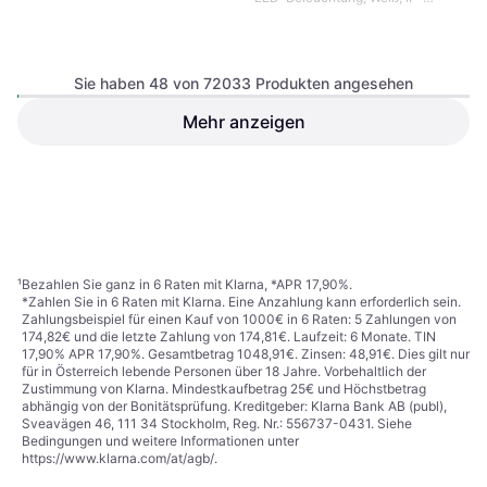
Schutzart: IP20
Sie haben 48 von 72033 Produkten angesehen
Mehr anzeigen
Philips Hue Gradient Signe
LED Tischleuchte 12 W
Tischlampe, LED-Beleuchtung,
Tischlampe 55.3cm
€ 161,99
Dimmbar, Weiß, Aluminium, IP-
€ 32,89
Schutzart: IP20
9+ Shops
9+ Shops
1
2
3
...
752
...
1501
¹
Bezahlen Sie ganz in 6 Raten mit Klarna, *APR 17,90%.
*Zahlen Sie in 6 Raten mit Klarna. Eine Anzahlung kann erforderlich sein.
Zahlungsbeispiel für einen Kauf von 1000€ in 6 Raten: 5 Zahlungen von
174,82€ und die letzte Zahlung von 174,81€. Laufzeit: 6 Monate. TIN
17,90% APR 17,90%. Gesamtbetrag 1048,91€. Zinsen: 48,91€. Dies gilt nur
für in Österreich lebende Personen über 18 Jahre. Vorbehaltlich der
Zustimmung von Klarna. Mindestkaufbetrag 25€ und Höchstbetrag
abhängig von der Bonitätsprüfung. Kreditgeber: Klarna Bank AB (publ),
Sveavägen 46, 111 34 Stockholm, Reg. Nr.: 556737-0431. Siehe
Bedingungen und weitere Informationen unter
https://www.klarna.com/at/agb/
.