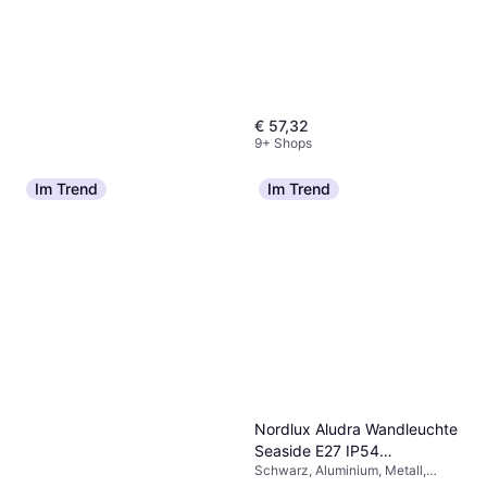
€ 57,32
9+ Shops
Im Trend
Im Trend
Eglo Romazzina E27 Ø325
Schwarz Pendelleuchte ∅
Schwarz, Stahl, Lampensockel:
32.5cm
€ 59,99
E27
9 Shops
Nordlux Aludra Wandleuchte
Seaside E27 IP54
Schwarz, Aluminium, Metall,
Wandlampe