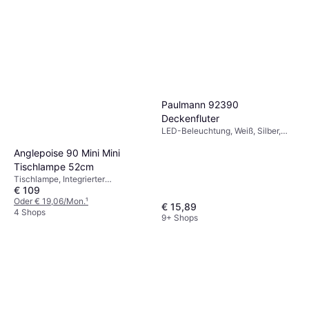
Paulmann 93764
Bodenbeleuchtung 55cm
LED-Beleuchtung,
€ 24,90
Solarbeleuchtung, Transparent,
Paulmann 92390
Silber, Weiß, Edelstahl, Stahl, IP-
9+ Shops
Deckenfluter
Schutzart: IP44
LED-Beleuchtung, Weiß, Silber,
Kunststoff, IP-Schutzart: IP44
Anglepoise 90 Mini Mini
Tischlampe 52cm
Tischlampe, Integrierter
€ 109
Ein-/Ausschalter, Dimmbar, LED-
Beleuchtung, Beige, Schwarz, Rot,
Oder € 19,06/Mon.
¹
€ 15,89
Silber, Grau, Blau, Metall, Stahl,
4 Shops
9+ Shops
Aluminium, IP-Schutzart: IP20