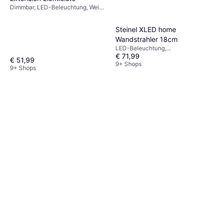
Dimmbar, LED-Beleuchtung, Weiß,
IP-Schutzart: IP20
Steinel XLED home
Wandstrahler 18cm
LED-Beleuchtung,
€ 71,99
Bewegungsmelder, Schwarz,
€ 51,99
Silber, Grau, Weiß, Glas, Kunststoff,
9+ Shops
9+ Shops
IP-Schutzart: IP44