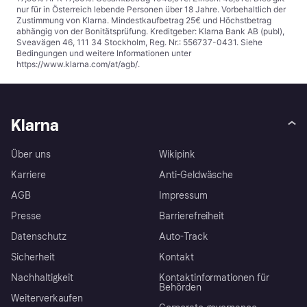
nur für in Österreich lebende Personen über 18 Jahre. Vorbehaltlich der
Zustimmung von Klarna. Mindestkaufbetrag 25€ und Höchstbetrag
abhängig von der Bonitätsprüfung. Kreditgeber: Klarna Bank AB (publ),
Sveavägen 46, 111 34 Stockholm, Reg. Nr.: 556737-0431. Siehe
Bedingungen und weitere Informationen unter
https://www.klarna.com/at/agb/
.
Klarna
Über uns
Wikipink
Karriere
Anti-Geldwäsche
AGB
Impressum
Presse
Barrierefreiheit
Datenschutz
Auto-Track
Sicherheit
Kontakt
Nachhaltigkeit
Kontaktinformationen für
Behörden
Weiterverkaufen