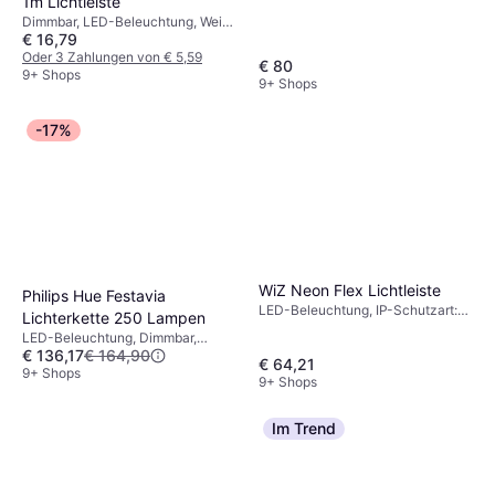
1m Lichtleiste
Dimmbar, LED-Beleuchtung, Weiß,
€ 16,79
IP-Schutzart: IP20
Oder 3 Zahlungen von € 5,59
€ 80
9+ Shops
9+ Shops
-17%
WiZ Neon Flex Lichtleiste
Philips Hue Festavia
LED-Beleuchtung, IP-Schutzart:
Lichterkette 250 Lampen
IP20
LED-Beleuchtung, Dimmbar,
€ 136,17
€ 164,90
Schwarz, IP-Schutzart: IP44, IP54
€ 64,21
9+ Shops
9+ Shops
Im Trend