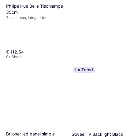
Philips Hue Belle Tischlampe
35cm
Tischlampe, Integrierter
Ein-/Ausschalter, LED-
Beleuchtung, Schwarz, Metall, IP-
Schutzart: IP54, IP20
€ 112,54
9+ Shops
Im Trend
Smartwares LED Außen
Stehleuchte IDE-60080 Weiß
Briloner led panel simple
Govee TV Backlight Black