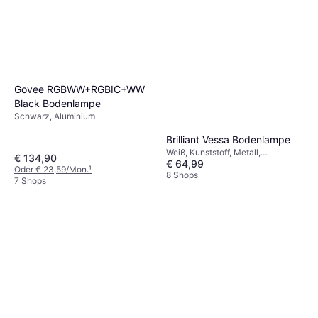
Govee RGBWW+RGBIC+WW
Black Bodenlampe
Schwarz, Aluminium
Brilliant Vessa Bodenlampe
Weiß, Kunststoff, Metall,
€ 134,90
€ 64,99
Lampensockel: E27
Oder € 23,59/Mon.
¹
8 Shops
7 Shops