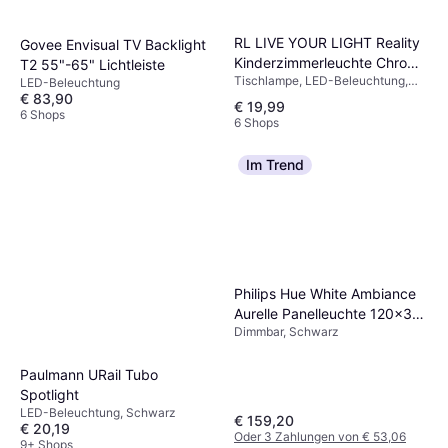
RL LIVE YOUR LIGHT Reality
Govee Envisual TV Backlight
Kinderzimmerleuchte Chrom
T2 55"-65" Lichtleiste
Tischlampe, LED-Beleuchtung,
Kunststoff 17.5x14.5x12.5
LED-Beleuchtung
Metall
€ 83,90
cm Tischlampe
€ 19,99
6 Shops
6 Shops
Im Trend
Philips Hue White Ambiance
Aurelle Panelleuchte 120x30
Dimmbar, Schwarz
cm Schwarz Deckenfluter
Paulmann URail Tubo
Spotlight
LED-Beleuchtung, Schwarz
€ 159,20
€ 20,19
Oder 3 Zahlungen von € 53,06
9+ Shops