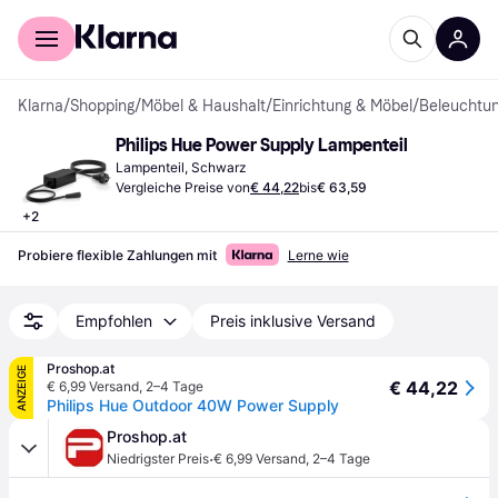
Für Shopper
Für Händler
Klarna
/
Shopping
/
Möbel & Haushalt
/
Einrichtung & Möbel
/
Beleuchtu
Philips Hue Power Supply Lampenteil
Lampenteil, Schwarz
Vergleiche Preise von
€ 44,22
bis
€ 63,59
+
2
Probiere flexible Zahlungen mit
Lerne wie
Empfohlen
Preis inklusive Versand
Proshop.at
ANZEIGE
€ 44,22
€ 6,99 Versand
,
2–4 Tage
Philips Hue Outdoor 40W Power Supply
Proshop.at
·
Niedrigster Preis
€ 6,99 Versand
,
2–4 Tage