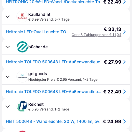
€ 22,49
HEITRONIC 20-W-LED-Wand-/Deckenleuchte Toledo mit 120°-Bewegungsmelder, oval, IP65
Kaufland.at
€ 6,99 Versand
,
5–7 Tage
€ 33,13
Heitronic LED-Oval Leuchte TOLEDO, 20 W, 1400 lm, 4000 K, IP 65, Bewegungsmelder schwarz
Oder 3 Zahlungen von € 11,04
bücher.de
€ 27,99
Heitronic TOLEDO 500648 LED-Außenwandleuchte mit Bewegungsmelder LED fest eingebaut 20 W LED Schwarz
getgoods
·
Niedrigster Preis
€ 2,95 Versand
,
1–2 Tage
€ 22,49
Heitronic TOLEDO 500648 LED-Außenwandleuchte mit Bewegungsmelder LED fest eingebaut 20 W LED Schwar
Reichelt
€ 5,95 Versand
,
1–2 Tage
€ 24,99
HEIT 500648 - Wandleuchte, 20 W, 1400 lm, oval, mit IR- Bewegungssensor