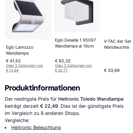
Eglo Desella 1 95097
V-TAC 4er Set
Wandlampe ∅ 16cm
Eglo Lamozzo
Wandleuchte 
Wandlampe
Grau 15 cm
Wandlampe
€ 41,52
€ 62,32
Oder 3 Zahlungen von
Oder 3 Zahlungen von
€ 33,99
€ 13,84
€ 20,77
Produktinformationen
Der niedrigste Preis für 
Heitronic Toledo Wandlampe
beträgt derzeit 
€ 22,49
. Dies ist der günstigste Preis 
im Vergleich zu 
8
 anderen Shops.
Vergleiche:
Heitronic Beleuchtung