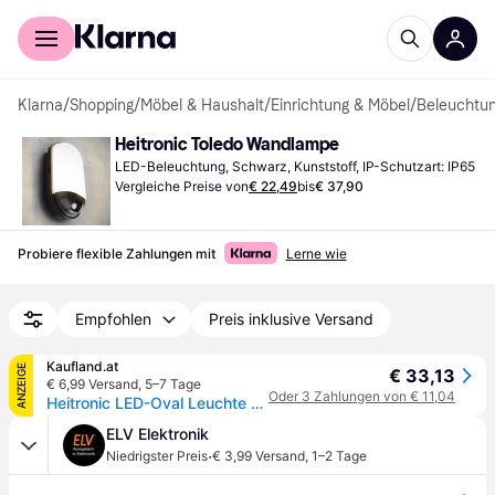
Für Shopper
Für Händler
Klarna
/
Shopping
/
Möbel & Haushalt
/
Einrichtung & Möbel
/
Beleuchtu
Heitronic Toledo Wandlampe
LED-Beleuchtung, Schwarz, Kunststoff, IP-Schutzart: IP65
Vergleiche Preise von
€ 22,49
bis
€ 37,90
Probiere flexible Zahlungen mit
Lerne wie
Empfohlen
Preis inklusive Versand
Kaufland.at
ANZEIGE
€ 33,13
€ 6,99 Versand
,
5–7 Tage
Oder 3 Zahlungen von € 11,04
Heitronic LED-Oval Leuchte TOLEDO, 20 W, 1400 lm, 4000 K, IP 65, Bewegungsmelder schwarz
ELV Elektronik
·
Niedrigster Preis
€ 3,99 Versand
,
1–2 Tage