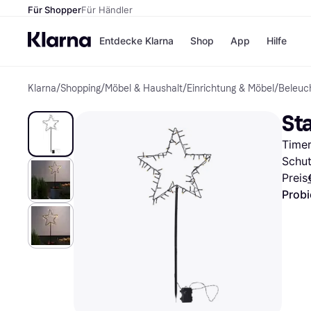
Für Shopper
Für Händler
Entdecke Klarna
Shop
App
Hilfe
Klarna
/
Shopping
/
Möbel & Haushalt
/
Einrichtung & Möbel
/
Beleuc
Zahlungsmethoden
Shops
Zahlungsmethoden
MediaM
St
Sofort bezahlen
H&M
Bezahle in 3
Temu
Timer
Teilzahlungen
Kauflan
Bezahle in bis zu 30
Samsu
Schut
Tagen
Preis
Ratenzahlung
Probi
Alle Shops