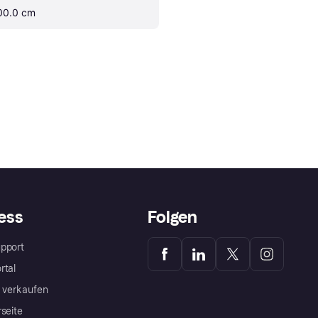
00.0 cm
ess
Folgen
pport
rtal
a verkaufen
rseite