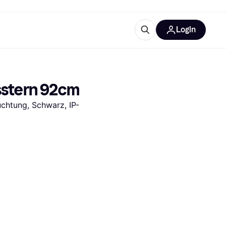
Login
Weitere Informationen
sstattung
M
Was ist Klarna?
sstern 92cm
uchtung, Schwarz, IP-
tegorien