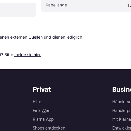
Kabellänge
1
en externen Quellen und dienen lediglich 
? Bitte 
melde sie hier
.
Privat
Busin
Hilfe
Händlersu
Einloggen
Händlerpo
Klarna App
Mit Klarn
Shops entdecken
Entwickle