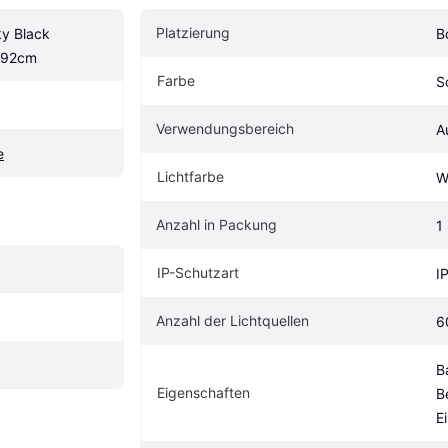
Platzierung
y Black 
B
 92cm
Farbe
S
Verwendungsbereich
A
e
Lichtfarbe
W
Anzahl in Packung
1
IP-Schutzart
I
Anzahl der Lichtquellen
6
B
Eigenschaften
B
E