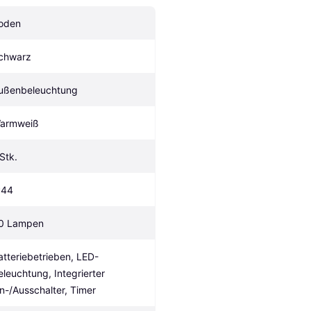
oden
chwarz
ußenbeleuchtung
armweiß
 Stk.
P44
0 Lampen
atteriebetrieben, LED-
eleuchtung, Integrierter 
in-/Ausschalter, Timer