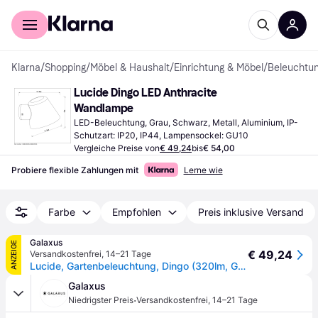
Für Shopper
Für Händler
Klarna
/
Shopping
/
Möbel & Haushalt
/
Einrichtung & Möbel
/
Beleuchtu
Lucide Dingo LED Anthracite 
Wandlampe
LED-Beleuchtung, Grau, Schwarz, Metall, Aluminium, IP-
Schutzart: IP20, IP44, Lampensockel: GU10
Vergleiche Preise von
€ 49,24
bis
€ 54,00
Probiere flexible Zahlungen mit
Lerne wie
Farbe
Empfohlen
Preis inklusive Versand
Galaxus
ANZEIGE
€ 49,24
Versandkostenfrei
,
14–21 Tage
Lucide, Gartenbeleuchtung, Dingo (320lm, GU10, IP44)
Galaxus
·
Niedrigster Preis
Versandkostenfrei
,
14–21 Tage